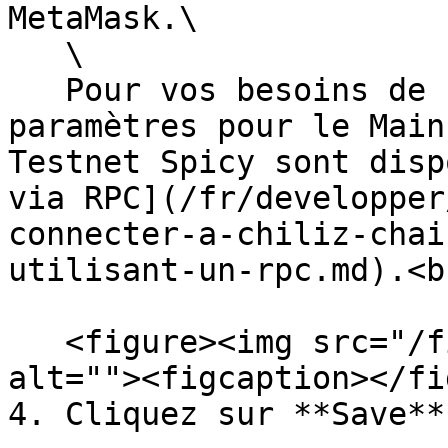
MetaMask.\

   \

   Pour vos besoins de copier-coller, les 
paramètres pour le Main
Testnet Spicy sont disp
via RPC](/fr/developper
connecter-a-chiliz-chai
utilisant-un-rpc.md).<br
   <figure><img src="/files/K1NqAtKAxynCXn8WwcF5" 
alt=""><figcaption></fi
4. Cliquez sur **Save**.