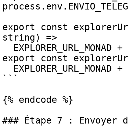
process.env.ENVIO_TELEG
export const explorerUr
string) =>

  EXPLORER_URL_MONAD + "address/" + address;

export const explorerUr
  EXPLORER_URL_MONAD + "tx/" + txHash;

```

{% endcode %}

### Étape 7 : Envoyer d