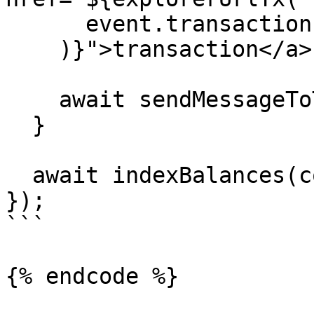
      event.transaction.hash

    )}">transaction</a>`;

    await sendMessageToTelegram(msg);

  }

  await indexBalances(context, event);

});

```

{% endcode %}
