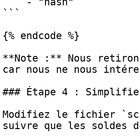
    - "hash"

```

{% endcode %}

**Note :** Nous retiron
car nous ne nous intére
### Étape 4 : Simplifie
Modifiez le fichier `sc
suivre que les soldes d