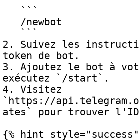
   ```

   /newbot

   ```

2. Suivez les instructi
token de bot.

3. Ajoutez le bot à vot
exécutez `/start`.

4. Visitez 
`https://api.telegram.o
ates` pour trouver l'ID
{% hint style="success" 