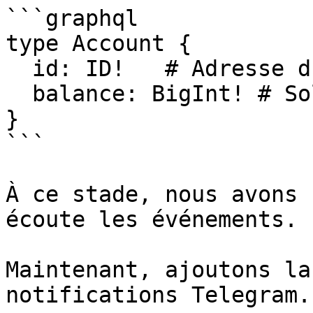
```graphql

type Account {

  id: ID!   # Adresse du compte

  balance: BigInt! # Solde du compte en tokens

}

```

À ce stade, nous avons 
écoute les événements.

Maintenant, ajoutons la
notifications Telegram.
