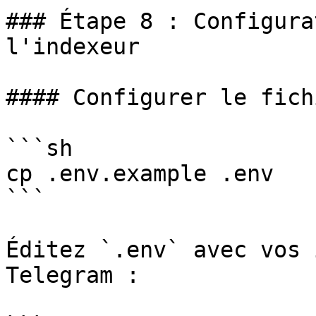
### Étape 8 : Configura
l'indexeur

#### Configurer le fich
```sh

cp .env.example .env

```

Éditez `.env` avec vos 
Telegram :
