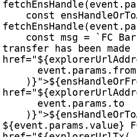
fetchEnsHandle(event.pa
    const ensHandleOrToAddress = await 
fetchEnsHandle(event.pa
    const msg = `FC Barcelona WHALE ALERT 🐋: A new 
transfer has been made 
href="${explorerUrlAddre
      event.params.from

    )}">${ensHandleOrFromAddress}</a> to <a 
href="${explorerUrlAddre
      event.params.to

    )}">${ensHandleOrToAddress}</a> for 
${event.params.value} F
href="${explorerUrlTx(
