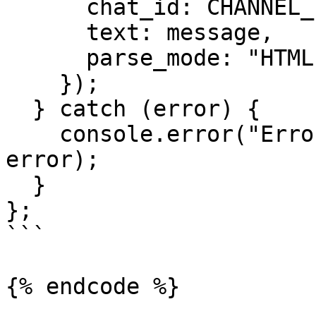
      chat_id: CHANNEL_ID,

      text: message,

      parse_mode: "HTML",

    });

  } catch (error) {

    console.error("Error sending message:", 
error);

  }

};

```

{% endcode %}
