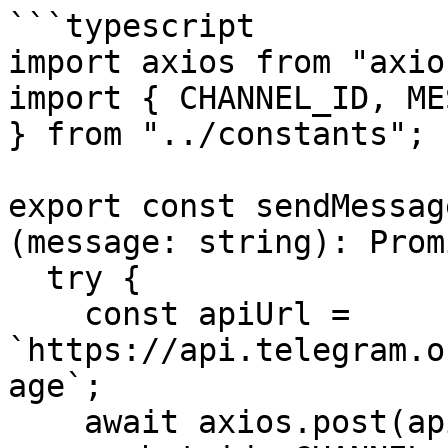
```typescript

import axios from "axios
import { CHANNEL_ID, ME
} from "../constants";

export const sendMessag
(message: string): Prom
  try {

    const apiUrl = 
`https://api.telegram.o
age`;

    await axios.post(apiUrl, {
