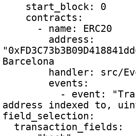
    start_block: 0

    contracts:

      - name: ERC20

        address: 
"0xFD3C73b3B09D418841dd
Barcelona

        handler: src/EventHandlers.ts

        events:          

          - event: "Transfer(address indexed from, 
address indexed to, uin
field_selection:

  transaction_fields:
