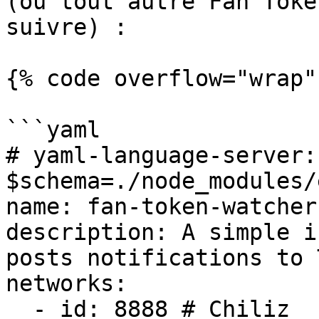
(ou tout autre Fan Toke
suivre) :

{% code overflow="wrap"
```yaml

# yaml-language-server: 
$schema=./node_modules/
name: fan-token-watcher

description: A simple i
posts notifications to 
networks:

  - id: 8888 # Chiliz
