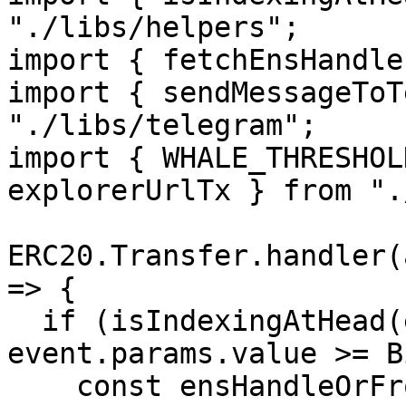
"./libs/helpers";

import { fetchEnsHandle
import { sendMessageToT
"./libs/telegram";

import { WHALE_THRESHOL
explorerUrlTx } from ".
ERC20.Transfer.handler(
=> {

  if (isIndexingAtHead(event.block.timestamp) && 
event.params.value >= B
    const ensHandleOrFromAddress = await 