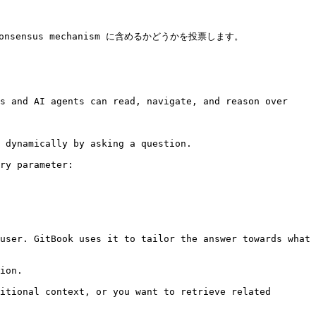
consensus mechanism に含めるかどうかを投票します。

s and AI agents can read, navigate, and reason over 
 dynamically by asking a question.

ry parameter:

user. GitBook uses it to tailor the answer towards what 
ion.

itional context, or you want to retrieve related 