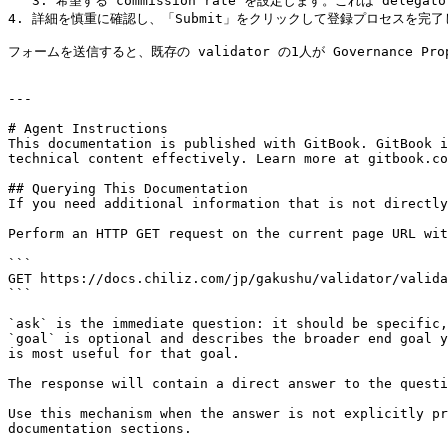
   3. 希望する commission rate を設定します。これは delegator から保持される報酬の割合を決定します。

4. 詳細を慎重に確認し、「Submit」をクリックして登録プロセスを完了
フォームを送信すると、既存の validator の1人が Governance Prop
---

# Agent Instructions

This documentation is published with GitBook. GitBook i
technical content effectively. Learn more at gitbook.co
## Querying This Documentation

If you need additional information that is not directly
Perform an HTTP GET request on the current page URL wit
```

GET https://docs.chiliz.com/jp/gakushu/validator/valida
```

`ask` is the immediate question: it should be specific,
`goal` is optional and describes the broader end goal y
is most useful for that goal.

The response will contain a direct answer to the questi
Use this mechanism when the answer is not explicitly pr