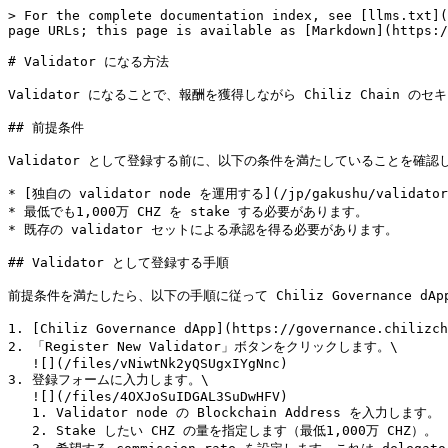
> For the complete documentation index, see [llms.txt](
page URLs; this page is available as [Markdown](https:/
# Validator になる方法

Validator になることで、報酬を獲得しながら Chiliz Chain
## 前提条件

Validator として登録する前に、以下の条件を満たしていることを確認
* [独自の validator node を運用する](/jp/gakushu/val
* 最低でも1,000万 CHZ を stake する必要があります。

* 既存の validator セットによる承認を得る必要があります。

## Validator として登録する手順

前提条件を満たしたら、以下の手順に従って Chiliz Governance dAp
1. [Chiliz Governance dApp](https://governance.chiliz
2. 「Register New Validator」ボタンをクリックします。\

   ![](/files/vNiwtNk2yQSUgxIYgNnc)

3. 登録フォームに入力します。\

   ![](/files/4OXJoSuIDGAL3SuDwHFV)

   1. Validator node の Blockchain Address を入力します。

   2. Stake したい CHZ の量を指定します（最低1,000万 CHZ）。
