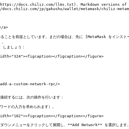
https://docs.chiliz.com/llms.txt). Markdown versions of 
/docs.chiliz.com/jp/gakushu/wallet/metamask/chiliz-metam
/a>

前提としています。まだの場合は、先に [MetaMask をインストール](/jp/ga
。

 しましょう：

idth="324"><figcaption></figcaption></figure>

add-a-custom-network-rpc/>

tnet に接続するには、次の操作を行います：

（パスワードの入力を求められます）。

idth="102"><figcaption></figcaption></figure>

ダウンメニューをクリックして展開し、**Add Network** を選択します。これ