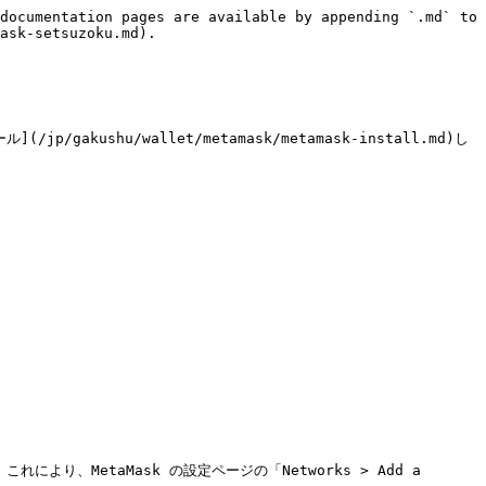
documentation pages are available by appending `.md` to 
ask-setsuzoku.md).

kushu/wallet/metamask/metamask-install.md)し
により、MetaMask の設定ページの「Networks > Add a 