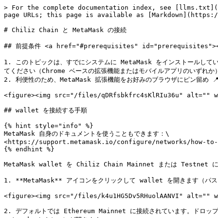
> For the complete documentation index, see [llms.txt](
page URLs; this page is available as [Markdown](https:/
# Chiliz Chain と MetaMask の接続

## 前提条件 <a href="#prerequisites" id="prerequisites"><
1. このトピックは、すでにシステムに MetaMask をインストールしていることを
てください（Chrome ベースの拡張機能またはモバイルアプリのいずれか）
2. 利便性のため、MetaMask 拡張機能をお好みのブラウザにピン留め 📍
<figure><img src="/files/qDRfsbkfrc4sKlRIu36u" alt="" w
## wallet を接続する手順

{% hint style="info" %}

MetaMask 自身のドキュメントを使うこともできます：\

<https://support.metamask.io/configure/networks/how-to-
{% endhint %}

MetaMask wallet を Chiliz Chain Mainnet または Tes
1. **MetaMask** アイコンをクリックして wallet を開きます
<figure><img src="/files/k4u1HG5Dv5RHuolAANVI" alt="" w
2. デフォルトでは Ethereum Mainnet に接続されています。ドロップ