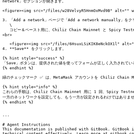
network」セクションが開きます。

<figure><img src="/files/w28VelvyR5HnmOxMvd9B" alt="" w
3. 「Add a network」ページで「Add a network manua
   \

   コピー＆ペースト用に、Chiliz Chain Mainnet と Spicy Testnet のパラメータはこちらで入手できます：[RPC で接続する](/jp/kaihatsu/kihon/chiliz-chain-setsuzoku/rpc-setsuzoku.md)。
<br>

   <figure><img src="/files/6HsuxLSiKIK8eNckOX1l" alt=""><figcaption></figcaption></figure>

4. **Save** をクリックします。

{% hint style="success" %}

「Save」ボタンは、提供された値を使ってフォームが正しく入力されてい
{% endhint %}

緑のチェックマーク ✅ は、MetaMask アカウントを Chiliz Chai
{% hint style="info" %}

これらの手順は、Chiliz Chain Mainnet 用に 1 回、Spicy Tes
一方のネットワークを設定しても、もう一方が設定されるわけではありません。
{% endhint %}

---

# Agent Instructions

This documentation is published with GitBook. GitBook i
technical content effectively. Learn more at gitbook.co