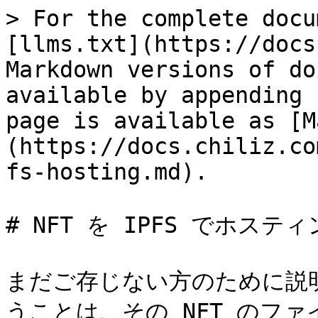
> For the complete docu
[llms.txt](https://docs
Markdown versions of do
available by appending 
page is available as [M
(https://docs.chiliz.co
fs-hosting.md).

# NFT を IPFS でホスティ
まだご存じない方のために説明
うことは、その NFT のフ