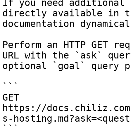
If you need additional 
directly available in t
documentation dynamical
Perform an HTTP GET req
URL with the `ask` quer
optional `goal` query p
```

GET 
https://docs.chiliz.com
s-hosting.md?ask=<quest
```
