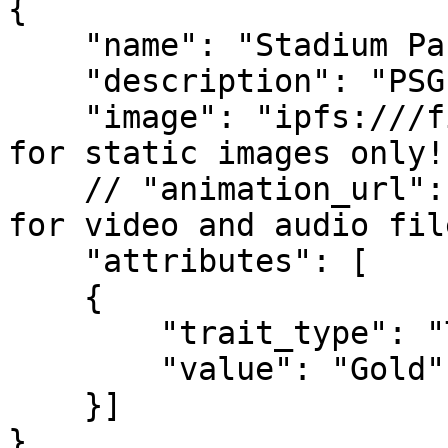
{ 

    "name": "Stadium Pass #25456456", 

    "description": "PSG supporter entry ticket", 

    "image": "ipfs:///filename.png",           // 
for static images only!

    // "animation_url": "ipfs:///filename.mp4" // 
for video and audio file
    "attributes": [

    { 

        "trait_type": "Tier", 

        "value": "Gold" 

    }] 

}
