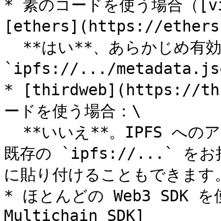
* 素のコードを使う場合（[viem]
[ethers](https://ether
  **はい**、あらかじめ有効な `tokenURI`（例： 
`ipfs://.../metadata
* [thirdweb](https:/
ードを使う場合：\

  **いいえ**。IPFS へのアップロードは組み込まれています。
既存の `ipfs://...`
に貼り付けることもできます。
* ほとんどの Web3 SDK を
Multichain SDK]