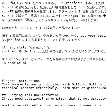
2. 出品したい NFT をクリックすると、**Transfer**（転送）または
3. NFT の価格を設定し、販売したい暗号通貨として CHZ を選択します。
4. NFT 販売の有効期限を設定します。デフォルトは 7 日間に設定さ
5. NFT を販売用に承認するには、ネットワーク/gas fee を賄うのに
6. 次の画面で「署名」してトランザクションを確定し、確認します。

おめでとうございます！NFT を販売用に出品できました。

NFT を販売用に出品したら、売れるのを待つか、**Cancel your l
ク/gas fee を支払う必要があることに注意してください。

{% hint style="warning" %}

contract を deploy したばかりの場合、OKX がまだインデックス
OKX のインデクサーがメタデータを取得するまでに数分かかる場合がありま
{% endhint %}

---

# Agent Instructions

This documentation is published with GitBook. GitBook i
technical content effectively. Learn more at gitbook.co
## Querying This Documentation

If you need additional information that is not directly
Perform an HTTP GET request on the current page URL wit