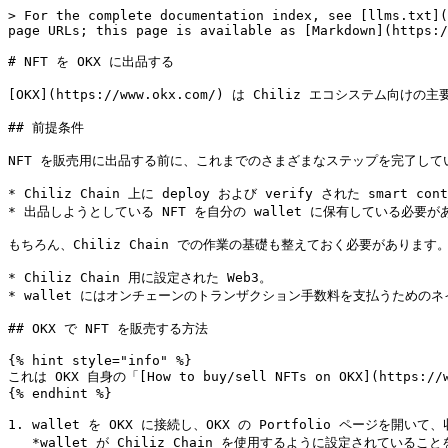
> For the complete documentation index, see [llms.txt](
page URLs; this page is available as [Markdown](https:/
# NFT を OKX に出品する

[OKX](https://www.okx.com/) は Chiliz エコシステム向け
## 前提条件

NFT を販売用に出品する前に、これまでのさまざまなステップを完了して
* Chiliz Chain 上に deploy および verify された smart
* 出品しようとしている NFT を自分の wallet に保有している必要が
もちろん、Chiliz Chain での作業の基礎も整えておく必要があります。
* Chiliz Chain 用に設定された Web3。

* wallet にはオンチェーンのトランザクション手数料を支払うためのネ
## OKX で NFT を販売する方法

{% hint style="info" %}

これは OKX 自身の「[How to buy/sell NFTs on OKX](https:/
{% endhint %}

1. wallet を OKX に接続し、OKX の Portfolio ページを開いて
   *wallet が Chiliz Chain を使用するように設定されていることを確認してください！*
