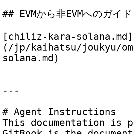
## EVMから非EVMへのガイド

[chiliz-kara-solana.md]
(/jp/kaihatsu/joukyu/om
solana.md)

---

# Agent Instructions

This documentation is p
GitBook is the document