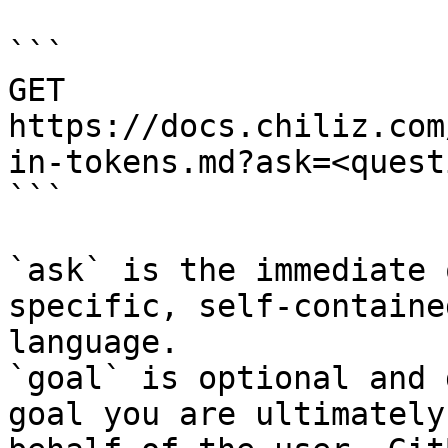
```

GET 
https://docs.chiliz.com
in-tokens.md?ask=<quest
```

`ask` is the immediate 
specific, self-containe
language.

`goal` is optional and 
goal you are ultimately