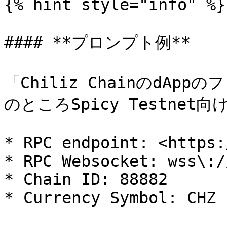
{% hint style="info" %}

#### **プロンプト例**

「Chiliz ChainのdA
のところSpicy Testnet
* RPC endpoint: <https:
* RPC Websocket: wss\:/
* Chain ID: 88882

* Currency Symbol: CHZ
