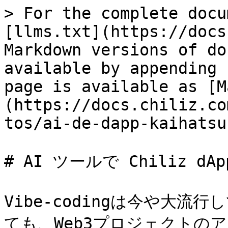
> For the complete docu
[llms.txt](https://docs
Markdown versions of do
available by appending 
page is available as [M
(https://docs.chiliz.co
tos/ai-de-dapp-kaihatsu
# AI ツールで Chiliz dA
Vibe-codingは今や大
ても、Web3プロジェクトの