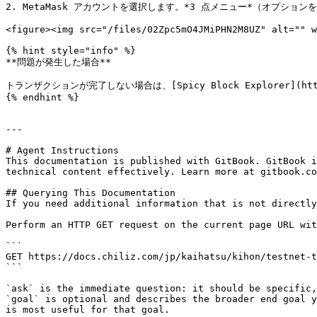
2. MetaMask アカウントを選択します。*3 点メニュー*（オプションを示し
<figure><img src="/files/02Zpc5mO4JMiPHN2M8UZ" alt="" w
{% hint style="info" %}

**問題が発生した場合**

トランザクションが完了しない場合は、[Spicy Block Explorer](https
{% endhint %}

---

# Agent Instructions

This documentation is published with GitBook. GitBook i
technical content effectively. Learn more at gitbook.co
## Querying This Documentation

If you need additional information that is not directly
Perform an HTTP GET request on the current page URL wit
```

GET https://docs.chiliz.com/jp/kaihatsu/kihon/testnet-t
```

`ask` is the immediate question: it should be specific,
`goal` is optional and describes the broader end goal y
is most useful for that goal.
