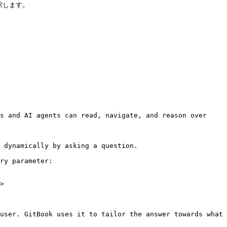
択します。

s and AI agents can read, navigate, and reason over 
 dynamically by asking a question.

ry parameter:

>

user. GitBook uses it to tailor the answer towards what 