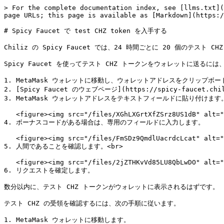
> For the complete documentation index, see [llms.txt](
page URLs; this page is available as [Markdown](https:/
# Spicy Faucet で test CHZ token を入手する

Chiliz の Spicy Faucet では、24 時間ごとに 20 個のテスト
Spicy Faucet を使ってテスト CHZ トークンをウォレットに送るに
1. MetaMask ウォレットに移動し、ウォレットアドレスをクリップボードにコピーし
2. [Spicy Faucet のウェブページ](https://spicy-faucet.ch
3. MetaMask ウォレットアドレスをテキストフィールドに貼り付けます。<
   <figure><img src="/files/XGhLXGrtXfZSrz8US1dB" alt=""><figcaption></figcaption></figure>

4. ボーナスコードがある場合は、専用のフィールドに入力します。

   <figure><img src="/files/FmSDz9QmdlUacrdcLcat" alt=""><figcaption></figcaption></figure>

5. 人間であることを確認します。<br>

   <figure><img src="/files/2jZTHKvVd85LU8QbLwDO" alt=""><figcaption></figcaption></figure>

6. リクエストを確定します。

数分以内に、テスト CHZ トークンがウォレットに表示されるはずです。

テスト CHZ の受領を確認するには、次の手順に従います。

1. MetaMask ウォレットに移動します。
