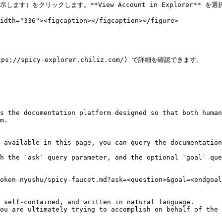
ます）をクリックします。**View Account in Explorer** を選
idth="336"><figcaption></figcaption></figure>

://spicy-explorer.chiliz.com/) で詳細を確認できます。

s the documentation platform designed so that both human
m.

 available in this page, you can query the documentation
h the `ask` query parameter, and the optional `goal` que
oken-nyushu/spicy-faucet.md?ask=<question>&goal=<endgoal
 self-contained, and written in natural language.

ou are ultimately trying to accomplish on behalf of the 