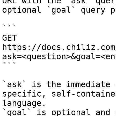
URL with the `ask` quer
optional `goal` query p
```

GET 
https://docs.chiliz.com
ask=<question>&goal=<en
```

`ask` is the immediate 
specific, self-containe
language.

`goal` is optional and 