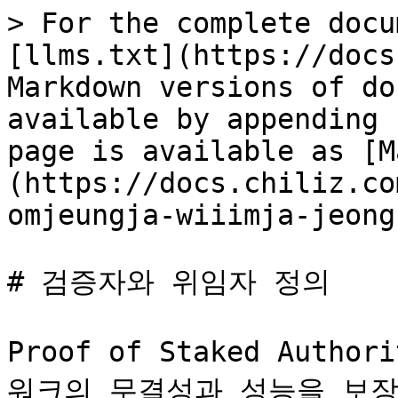
> For the complete docu
[llms.txt](https://docs
Markdown versions of do
available by appending 
page is available as [M
(https://docs.chiliz.co
omjeungja-wiiimja-jeong
# 검증자와 위임자 정의

Proof of Staked Auth
워크의 무결성과 성능을 보장