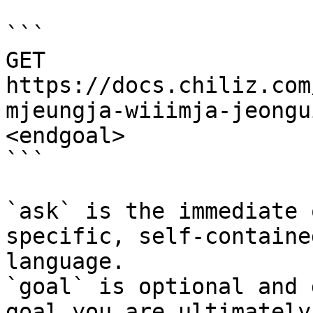
```

GET 
https://docs.chiliz.com
mjeungja-wiiimja-jeongu
<endgoal>

```

`ask` is the immediate 
specific, self-containe
language.

`goal` is optional and 
goal you are ultimately