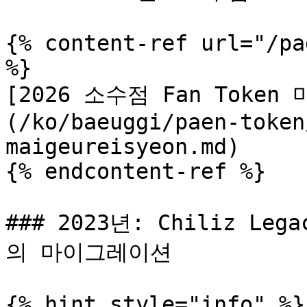
{% content-ref url="/pa
%}

[2026 소수점 Fan Toke
(/ko/baeuggi/paen-token
maigeureisyeon.md)

{% endcontent-ref %}

### 2023년: Chiliz Leg
의 마이그레이션

{% hint style="info" %}
