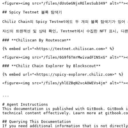
<figure><img src="/files/dUsGeGNjxRElesSub349" alt=""><
## Spicy Testnet 블록 탐색기

Chiliz Chain의 Spicy Testnet에도 두 개의 블록 탐색기가 
자신의 트랜잭션 및 상태 확인, Testnet에서 수집한 NFT 표시, 
### **Chiliscan By Routescan**

{% embed url="<https://testnet.chiliscan.com>" %}

<figure><img src="/files/6G9f6TmrMwivadFIN5xG" alt=""><
### **Chiliz Chain Explorer by Blockscout**

{% embed url="<https://spicy-explorer.chiliz.com>" %}

<figure><img src="/files/yhlEZBqN2vcAOWEVs4jm" alt=""><
---

# Agent Instructions

This documentation is published with GitBook. GitBook i
technical content effectively. Learn more at gitbook.co
## Querying This Documentation

If you need additional information that is not directly