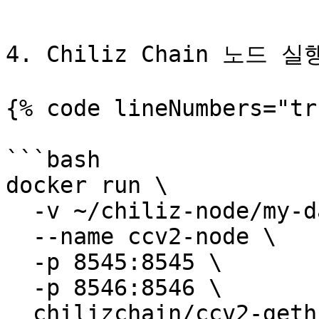
```

4. Chiliz Chain 노드 실행
{% code lineNumbers="tr
```bash

docker run \

  -v ~/chiliz-node/my-datadir:/datadir \

  --name ccv2-node \

  -p 8545:8545 \

  -p 8546:8546 \

  chilizchain/ccv2-geth:latest \
