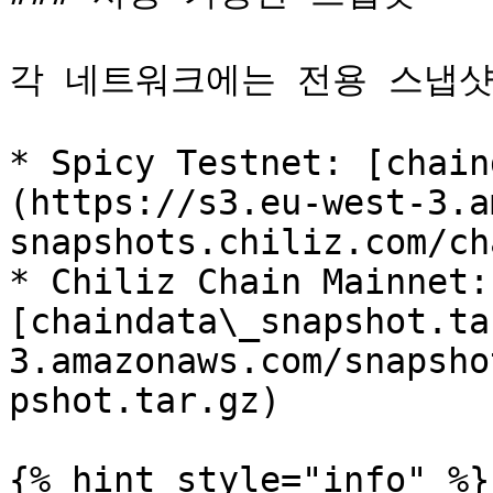
각 네트워크에는 전용 스냅샷
* Spicy Testnet: [chain
(https://s3.eu-west-3.a
snapshots.chiliz.com/ch
* Chiliz Chain Mainnet: 
[chaindata\_snapshot.ta
3.amazonaws.com/snapsho
pshot.tar.gz)

{% hint style="info" %}
