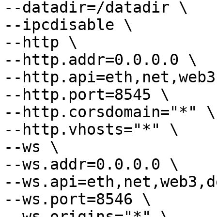
--datadir=/datadir \

--ipcdisable \

--http \

--http.addr=0.0.0.0 \

--http.api=eth,net,web3
--http.port=8545 \

--http.corsdomain="*" \

--http.vhosts="*" \

--ws \

--ws.addr=0.0.0.0 \

--ws.api=eth,net,web3,d
--ws.port=8546 \

--ws.origins="*" \
