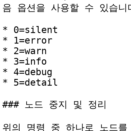
음 옵션을 사용할 수 있습니다(
* 0=silent

* 1=error

* 2=warn

* 3=info

* 4=debug

* 5=detail

### 노드 중지 및 정리

위의 명령 중 하나로 노드를