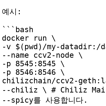
예시:

```bash

docker run \

-v $(pwd)/my-datadir:/d
--name ccv2-node \

-p 8545:8545 \

-p 8546:8546 \

chilizchain/ccv2-geth:l
--chiliz \ # Chiliz Ma
--spicy를 사용합니다.
