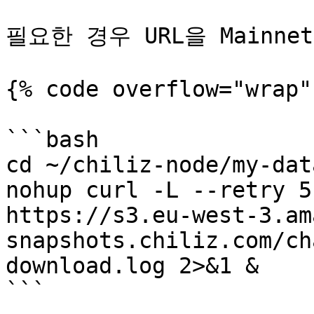
필요한 경우 URL을 Mainne
{% code overflow="wrap"
```bash

cd ~/chiliz-node/my-data
nohup curl -L --retry 5
https://s3.eu-west-3.am
snapshots.chiliz.com/ch
download.log 2>&1 &

```
