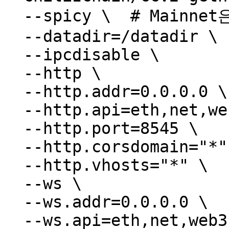
  --spicy \  # Mainnet은 --chiliz 사용

  --datadir=/datadir \

  --ipcdisable \

  --http \

  --http.addr=0.0.0.0 \

  --http.api=eth,net,web3,debug,txpool \

  --http.port=8545 \

  --http.corsdomain="*" \

  --http.vhosts="*" \

  --ws \

  --ws.addr=0.0.0.0 \

  --ws.api=eth,net,web3,debug,txpool \
