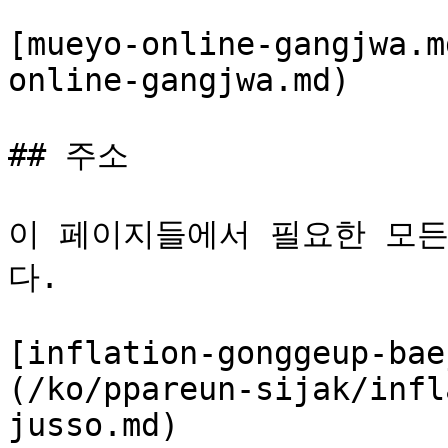
[mueyo-online-gangjwa.m
online-gangjwa.md)

## 주소

이 페이지들에서 필요한 모든
다.

[inflation-gonggeup-bae
(/ko/ppareun-sijak/infl
jusso.md)
