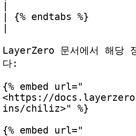
|                      
| {% endtabs %}                                       
|                      
LayerZero 문서에서 해
다:

{% embed url="
<https://docs.layerzero
ins/chiliz>" %}

{% embed url="