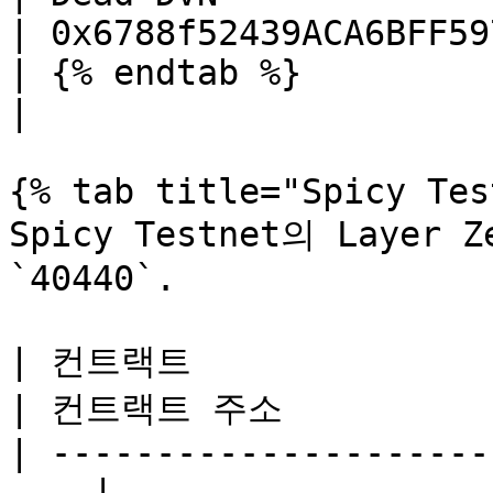
| 0x6788f52439ACA6BFF59
| {% endtab %}                                                   
|                      
{% tab title="Spicy Tes
Spicy Testnet의 Layer 
`40440`.

| 컨트랙트                                                
| 컨트랙트 주소            
| ---------------------
--- | -----------------