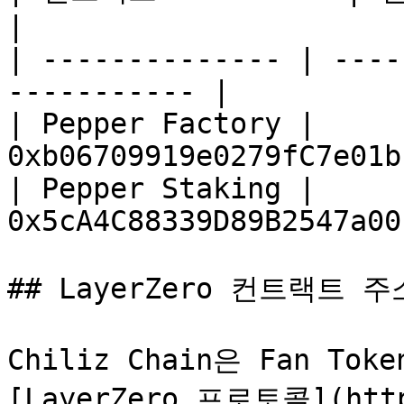
|

| -------------- | ----
----------- |

| Pepper Factory | 
0xb06709919e0279fC7e01b
| Pepper Staking | 
0x5cA4C88339D89B2547a00
## LayerZero 컨트랙트 주소
Chiliz Chain은 Fan T
[LayerZero 프로토콜](https