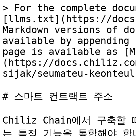
> For the complete docu
[llms.txt](https://docs
Markdown versions of do
available by appending 
page is available as [M
(https://docs.chiliz.co
sijak/seumateu-keonteul
# 스마트 컨트랙트 주소

Chiliz Chain에서 구축
는 특정 기능을 통합해야 합