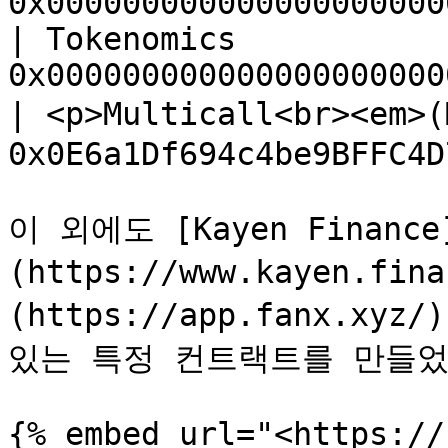
0x000000000000000000000
| Tokenomics           
0x000000000000000000000
| <p>Multicall<br><em>
0x0E6a1Df694c4be9BFFC4D
이 외에도 [Kayen Finance
(https://www.kayen.fin
(https://app.fanx.xy
있는 특정 컨트랙트를 만들었
{% embed url="<https://