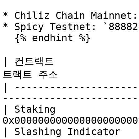
* Chiliz Chain Mainnet:
* Spicy Testnet: `88882`
  {% endhint %}

| 컨트랙트               
트랙트 주소               
| ---------------------
-----------------------
| Staking              
0x000000000000000000000
| Slashing Indicator   