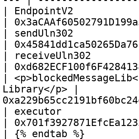
| EndpointV2                                          
| 0x3aCAAf60502791D199a
| sendUln302                                          
| 0x45841dd1ca50265Da76
| receiveUln302                                       
| 0xd682ECF100f6F428413
| <p>blockedMessageLib<
Library</p> | 
0xa229b65cc2191bf60bc24
| executor                                            
| 0x701f3927871EfcEa123
| {% endtab %}                                        