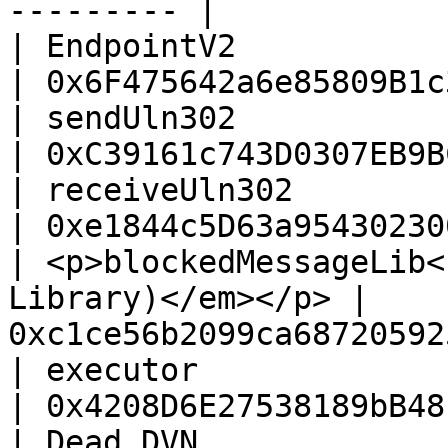
--------- |

| EndpointV2                                                     
| 0x6F475642a6e85809B1c
| sendUln302                                                     
| 0xC39161c743D0307EB9B
| receiveUln302                                                  
| 0xe1844c5D63a95430230
| <p>blockedMessageLib<
Library)</em></p> | 
0xc1ce56b2099ca68720592
| executor                                                       
| 0x4208D6E27538189bB48
| Dead DVN                                                       