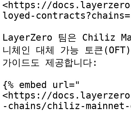
<https://docs.layerzero
loyed-contracts?chains=
LayerZero 팀은 Chiliz
니체인 대체 가능 토큰(OFT
가이드도 제공합니다:

{% embed url="
<https://docs.layerzero
-chains/chiliz-mainnet-