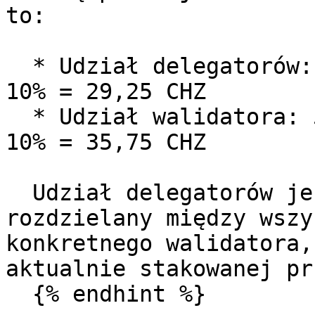
to:

  * Udział delegatorów: 50% × 65 CHZ = 32,5 CHZ - 
10% = 29,25 CHZ

  * Udział walidatora: 50% × 65 CHZ = 32,5 CHZ + 
10% = 35,75 CHZ

  Udział delegatorów jest następnie sprawiedliwie 
rozdzielany między wszy
konkretnego walidatora,
aktualnie stakowanej pr
  {% endhint %}
