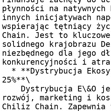
płynności na natywnych 
innych inicjatywach nap
wspierając tętniący życ
Chain. Jest to kluczowe
solidnego krajobrazu De
niezbędnego dla jego dł
konkurencyjności i atra
  * **Dystrybucja Ekosystemowo-Operacyjna (E\&O): 
25%**\

    Dystrybucja E\&O jest przeznaczona na bieżący 
rozwój, marketing i kos
Chiliz Chain. Zapewnia 