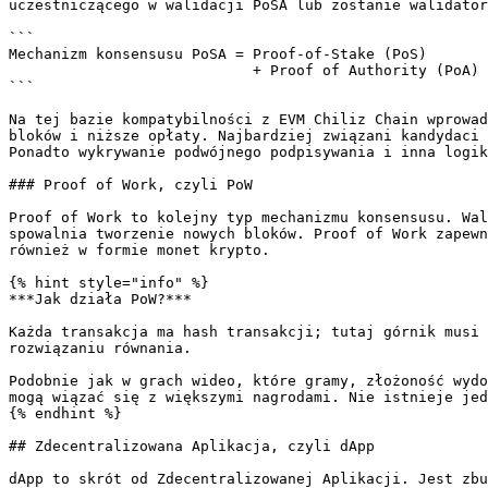
uczestniczącego w walidacji PoSA lub zostanie walidator
```

Mechanizm konsensusu PoSA = Proof-of-Stake (PoS) 

                            + Proof of Authority (PoA)

```

Na tej bazie kompatybilności z EVM Chiliz Chain wprowad
bloków i niższe opłaty. Najbardziej związani kandydaci 
Ponadto wykrywanie podwójnego podpisywania i inna logik
### Proof of Work, czyli PoW

Proof of Work to kolejny typ mechanizmu konsensusu. Wal
spowalnia tworzenie nowych bloków. Proof of Work zapewn
również w formie monet krypto.

{% hint style="info" %}

***Jak działa PoW?***

Każda transakcja ma hash transakcji; tutaj górnik musi 
rozwiązaniu równania.

Podobnie jak w grach wideo, które gramy, złożoność wydo
mogą wiązać się z większymi nagrodami. Nie istnieje jed
{% endhint %}

## Zdecentralizowana Aplikacja, czyli dApp

dApp to skrót od Zdecentralizowanej Aplikacji. Jest zbu