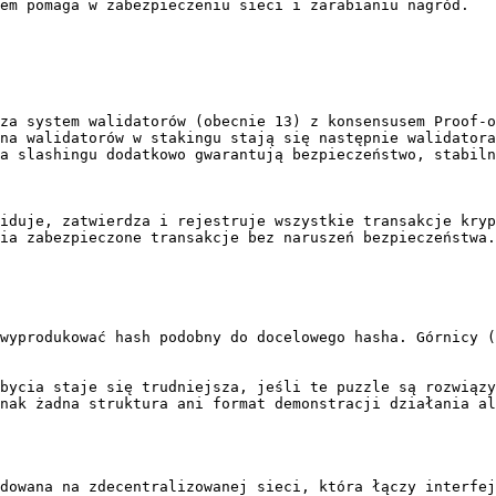
em pomaga w zabezpieczeniu sieci i zarabianiu nagród.

za system walidatorów (obecnie 13) z konsensusem Proof-o
na walidatorów w stakingu stają się następnie walidatora
a slashingu dodatkowo gwarantują bezpieczeństwo, stabiln
iduje, zatwierdza i rejestruje wszystkie transakcje kryp
ia zabezpieczone transakcje bez naruszeń bezpieczeństwa.
wyprodukować hash podobny do docelowego hasha. Górnicy (
bycia staje się trudniejsza, jeśli te puzzle są rozwiązy
nak żadna struktura ani format demonstracji działania al
dowana na zdecentralizowanej sieci, która łączy interfej