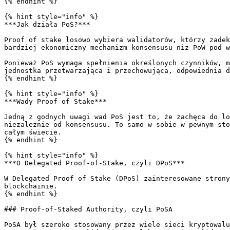
{% endhint %}

{% hint style="info" %}

***Jak działa PoS?***

Proof of stake losowo wybiera walidatorów, którzy zadek
bardziej ekonomiczny mechanizm konsensusu niż PoW pod w
Ponieważ PoS wymaga spełnienia określonych czynników, m
jednostka przetwarzająca i przechowująca, odpowiednia d
{% endhint %}

{% hint style="info" %}

***Wady Proof of Stake***

Jedną z godnych uwagi wad PoS jest to, że zachęca do lo
niezależnie od konsensusu. To samo w sobie w pewnym sto
całym świecie.

{% endhint %}

{% hint style="info" %}

***O Delegated Proof-of-Stake, czyli DPoS***

W Delegated Proof of Stake (DPoS) zainteresowane strony
blockchainie.

{% endhint %}

### Proof-of-Staked Authority, czyli PoSA

PoSA był szeroko stosowany przez wiele sieci kryptowalu