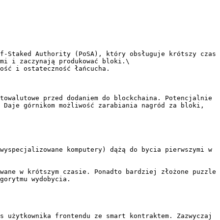
f-Staked Authority (PoSA), który obsługuje krótszy czas 
mi i zaczynają produkować bloki.\

ość i ostateczność łańcucha.

towalutowe przed dodaniem do blockchaina. Potencjalnie 
 Daje górnikom możliwość zarabiania nagród za bloki, 
wyspecjalizowane komputery) dążą do bycia pierwszymi w 
wane w krótszym czasie. Ponadto bardziej złożone puzzle 
gorytmu wydobycia.

s użytkownika frontendu ze smart kontraktem. Zazwyczaj 