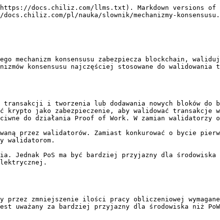
https://docs.chiliz.com/llms.txt). Markdown versions of 
/docs.chiliz.com/pl/nauka/slownik/mechanizmy-konsensusu.
ego mechanizm konsensusu zabezpiecza blockchain, waliduj
nizmów konsensusu najczęściej stosowane do walidowania t
 transakcji i tworzenia lub dodawania nowych bloków do b
ć krypto jako zabezpieczenie, aby walidować transakcje w
ciwne do działania Proof of Work. W zamian walidatorzy o
waną przez walidatorów. Zamiast konkurować o bycie pierw
y walidatorom.

ia. Jednak PoS ma być bardziej przyjazny dla środowiska 
lektrycznej.

y przez zmniejszenie ilości pracy obliczeniowej wymagane
est uważany za bardziej przyjazny dla środowiska niż PoW