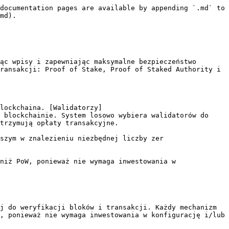
documentation pages are available by appending `.md` to 
md).

ąc wpisy i zapewniając maksymalne bezpieczeństwo 
ransakcji: Proof of Stake, Proof of Staked Authority i 
lockchaina. [Walidatorzy]
 blockchainie. System losowo wybiera walidatorów do 
trzymują opłaty transakcyjne.

szym w znalezieniu niezbędnej liczby zer 
niż PoW, ponieważ nie wymaga inwestowania w 
j do weryfikacji bloków i transakcji. Każdy mechanizm 
, ponieważ nie wymaga inwestowania w konfigurację i/lub 