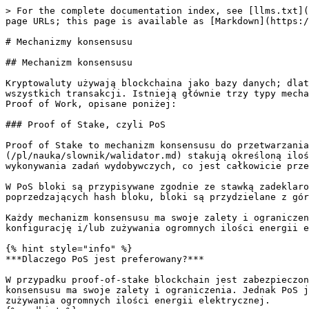
> For the complete documentation index, see [llms.txt](
page URLs; this page is available as [Markdown](https:/
# Mechanizmy konsensusu

## Mechanizm konsensusu

Kryptowaluty używają blockchaina jako bazy danych; dlat
wszystkich transakcji. Istnieją głównie trzy typy mecha
Proof of Work, opisane poniżej:

### Proof of Stake, czyli PoS

Proof of Stake to mechanizm konsensusu do przetwarzania
(/pl/nauka/slownik/walidator.md) stakują określoną iloś
wykonywania zadań wydobywczych, co jest całkowicie prze
W PoS bloki są przypisywane zgodnie ze stawką zadeklaro
poprzedzających hash bloku, bloki są przydzielane z gór
Każdy mechanizm konsensusu ma swoje zalety i ograniczen
konfigurację i/lub zużywania ogromnych ilości energii e
{% hint style="info" %}

***Dlaczego PoS jest preferowany?***

W przypadku proof-of-stake blockchain jest zabezpieczon
konsensusu ma swoje zalety i ograniczenia. Jednak PoS j
zużywania ogromnych ilości energii elektrycznej.
