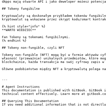
dApps mają otwarte API i jako deweloper możesz potencja
## Tokeny fungibilne

Kryptowaluty są doskonałym przykładem tokenów fungibiln
kryptowalut są wskazane przez skrypt kodu/smart kontrak
{% hint style="info" %}

**WARTO WIEDZIEĆ**

Fan Tokeny są tokenami fungibilnymi.

{% endhint %}

## Tokeny non-fungible, czyli NFT

Tokeny non-fungible (NFT) mogą być w formie aktywów cyf
własność (przeważnie) unikalnych przedmiotów, które mog
blockchainie, każda transakcja ma swój cyfrowy zapis w 
Główne podobieństwo między NFT a kryptowalutą polega na
---

# Agent Instructions

This documentation is published with GitBook. GitBook i
technical content effectively. Learn more at gitbook.co
## Querying This Documentation

If you need additional information that is not directly