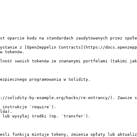
st oparcie kodu na standardach zaudytowanych przez społe
ystanie z [OpenZeppelin Contracts](https://docs.openzepp
w tokenów.

lność swoich tokenów ze znananymi portfelami (takimi jak
ezpiecznego programowania w Solidity.

://solidity-by-example.org/hacks/re-entrancy/). Zawsze s
 instrukcje `require`).

lda).

 lub wysyłaj środki (np. `transfer`).

eśli funkcja mintuje tokeny, zmienia opłaty lub aktualiz