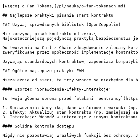
[Więcej o Fan Tokens](/pl/nauka/o-fan-tokenach.md)

## Najlepsze praktyki pisania smart kontraktu

### Używaj sprawdzonych bibliotek (OpenZeppelin)

Nie zaczynaj pisać kontraktu od zera.\

Najskuteczniejszą pojedynczą praktyką bezpieczeństwa je
Do tworzenia na Chiliz Chain zdecydowanie zalecamy korz
zweryfikowane przez społeczność implementacje kontraktó
Używając standardowych kontraktów, zapewniasz kompatybi
### Ogólne najlepsze praktyki EVM

Niezależnie od sieci, te trzy wzorce są niezbędne dla b
#### Wzorzec "Sprawdzenia-Efekty-Interakcje"

To Twoja główna obrona przed [atakami reentrancy](https
1. Sprawdzenia: Weryfikuj dane wejściowe i warunki (np.
2. Efekty: Aktualizuj stan kontraktu (np. zmniejszaj sa
3. Interakcje: Wchodź w interakcje z innymi kontraktami
#### Solidna kontrola dostępu

Nigdy nie pozostawiaj wrażliwych funkcji bez ochrony. J