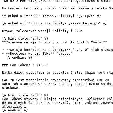
[Wdróż z Remix](/pl/tworzenie/podstawy/wdrozenie-smart-
Na koniec, kontrakty Chiliz Chain są pisane w języku So
{% embed url="<https://www.soliditylang.org/>" %}

{% embed url="<https://solidity-by-example.org/>" %}

Używaj zalecanych wersji Solidity i EVM:

{% hint style="info" %}

**Zalecane wersje Solidity i EVM dla Chiliz Chain:**

* **Wersja kompilatora Solidity:** `0.8.30` (lub niższa
* **Docelowa wersja EVM:** `prague`

  {% endhint %}

### Fan Tokens / CAP-20

Najbardziej specyficznym aspektem Chiliz Chain jest sta
CAP-20 jest technicznie równoważny standardowi ERC-20. 
samo jak standardowe tokeny ERC-20, dzięki czemu salda,
ułamkowe.

{% hint style="info" %}

Fan Tokeny używały 0 miejsc dziesiętnych (wyłącznie cał
dziesietnych-fan-tokenow-2026.md), która zaktualizowała
aktualizacji.

{% endhint %}
