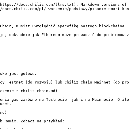
https://docs.chiliz.com/llms.txt). Markdown versions of 
/docs.chiliz.com/pl/tworzenie/podstawy/pisanie-smart-kon
Chain, musisz uwzględnić specyfikę naszego blockchaina.

jej dokładnie jak Ethereum może prowadzić do problemów z
sko jest gotowe.

cy Testnet (do rozwoju) lub Chiliz Chain Mainnet (do pro
czenie-z-chiliz-chain.md)

enia gas zarówno na Testnecie, jak i na Mainnecie. O ile
ucet.

md)

b Remix. Zobacz na przykład:
