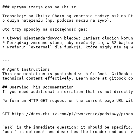
### Optymalizacja gas na Chiliz

Transakcje na Chiliz Chain są znacznie tańsze niż na Et
o dużym natężeniu (np. podczas meczu na żywo).

Oto trzy sposoby na oszczędność gas:

* Używaj niestandardowych błędów: Zamiast długich komun
* Porządkuj zmienne stanu, aby mieściły się w 32-bajtow
* Preferuj `external` dla funkcji, które nigdy nie są w
---

# Agent Instructions

This documentation is published with GitBook. GitBook i
technical content effectively. Learn more at gitbook.co
## Querying This Documentation

If you need additional information that is not directly
Perform an HTTP GET request on the current page URL wit
```

GET https://docs.chiliz.com/pl/tworzenie/podstawy/pisan
```

`ask` is the immediate question: it should be specific,
`goal` is optional and describes the broader end goal y