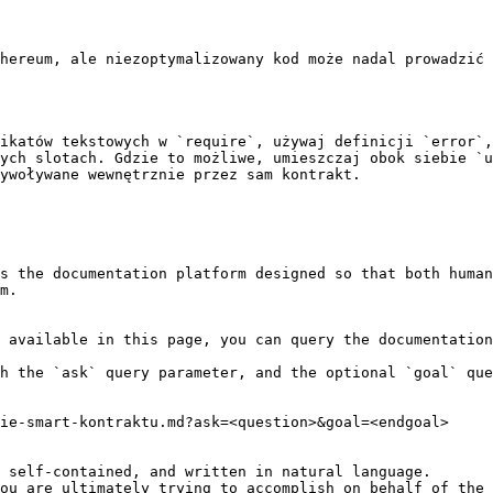
hereum, ale niezoptymalizowany kod może nadal prowadzić 
ikatów tekstowych w `require`, używaj definicji `error`,
ych slotach. Gdzie to możliwe, umieszczaj obok siebie `u
ywoływane wewnętrznie przez sam kontrakt.

s the documentation platform designed so that both human
m.

 available in this page, you can query the documentation
h the `ask` query parameter, and the optional `goal` que
ie-smart-kontraktu.md?ask=<question>&goal=<endgoal>

 self-contained, and written in natural language.

ou are ultimately trying to accomplish on behalf of the 