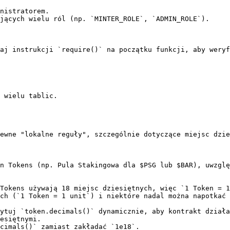
nistratorem.

jących wielu ról (np. `MINTER_ROLE`, `ADMIN_ROLE`).

aj instrukcji `require()` na początku funkcji, aby weryf
 wielu tablic.

ewne "lokalne reguły", szczególnie dotyczące miejsc dzie
n Tokens (np. Pula Stakingowa dla $PSG lub $BAR), uwzglę
Tokens używają 18 miejsc dziesiętnych, więc `1 Token = 1
ch (`1 Token = 1 unit`) i niektóre nadal można napotkać 
ytuj `token.decimals()` dynamicznie, aby kontrakt działa
esiętnymi.

cimals()` zamiast zakładać `1e18`.
