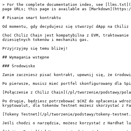
> For the complete documentation index, see [llms.txt](
page URLs; this page is available as [Markdown](https:/
# Pisanie smart kontraktu

Od momentu, gdy decydujesz się stworzyć dApp na Chiliz 
Choć Chiliz Chain jest kompatybilna z EVM, traktowanie 
dziesiętnych tokenów i mechaniki gas.

Przyjrzyjmy się temu bliżej!

## Wymagania wstępne

### Środowisko

Zanim zaczniesz pisać kontrakt, upewnij się, że środowi
Po pierwsze, musisz mieć portfel skonfigurowany dla Spi
[Połączenie z Chiliz Chain](/pl/tworzenie/podstawy/pola
Po drugie, będziesz potrzebować $CHZ do opłacenia wdroż
kryptowalut, dla tokenów Testnet możesz skorzystać z Fa
[Tokeny Testnet](/pl/tworzenie/podstawy/tokeny-testnet.
Jeśli chodzi o narzędzia, możesz korzystać z Hardhat lu