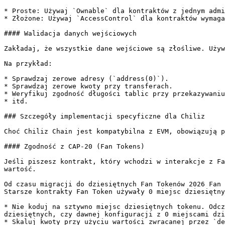
* Proste: Używaj `Ownable` dla kontraktów z jednym admi
* Złożone: Używaj `AccessControl` dla kontraktów wymaga
#### Walidacja danych wejściowych

Zakładaj, że wszystkie dane wejściowe są złośliwe. Używ
Na przykład:

* Sprawdzaj zerowe adresy (`address(0)`).

* Sprawdzaj zerowe kwoty przy transferach.

* Weryfikuj zgodność długości tablic przy przekazywaniu
* itd.

### Szczegóły implementacji specyficzne dla Chiliz

Choć Chiliz Chain jest kompatybilna z EVM, obowiązują p
#### Zgodność z CAP-20 (Fan Tokens)

Jeśli piszesz kontrakt, który wchodzi w interakcje z Fa
wartość.

Od czasu migracji do dziesiętnych Fan Tokenów 2026 Fan 
Starsze kontrakty Fan Token używały 0 miejsc dziesiętny
* Nie koduj na sztywno miejsc dziesiętnych tokenu. Odcz
dziesiętnych, czy dawnej konfiguracji z 0 miejscami dzi
* Skaluj kwoty przy użyciu wartości zwracanej przez `de