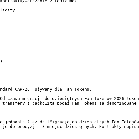
kontraktu/wdrozenie-z-remix.md)

lidity:

)

ndard CAP-20, używany dla Fan Tokens.

Od czasu migracji do dziesiętnych Fan Tokenów 2026 token
 transfery i całkowita podaż Fan Tokens są denominowane 
e jednostki) aż do [Migracja do dziesiętnych Fan Tokenów
 je do precyzji 18 miejsc dziesiętnych. Kontrakty napisa