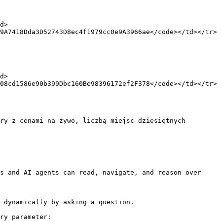
d>
9A7418Dda3D52743D8ec4f1979cc0e9A3966ae</code></td></tr>
d>
08cd1586e90b399Dbc160Be98396172ef2F378</code></td></tr>
ry z cenami na żywo, liczbą miejsc dziesiętnych 
s and AI agents can read, navigate, and reason over 
 dynamically by asking a question.

ry parameter:
