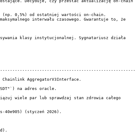
dstające. Decyduje, czy przesłać aktualizację on-chain 
 (np. 0,5%) od ostatniej wartości on-chain.

maksymalnego interwału czasowego. Gwarantuje to, że 
sywania klasy instytucjonalnej. Sygnatariusz działa 
-------------------------------------------------------
                                            
                                 
iązuj wiele par lub sprawdzaj stan zdrowia całego 
s-40e905) (styczeń 2026).

d).
