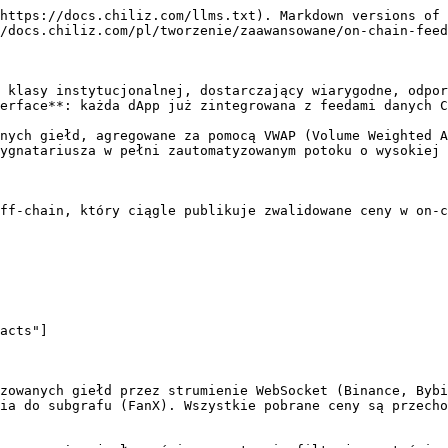
https://docs.chiliz.com/llms.txt). Markdown versions of 
/docs.chiliz.com/pl/tworzenie/zaawansowane/on-chain-feed
 klasy instytucjonalnej, dostarczający wiarygodne, odpor
erface**: każda dApp już zintegrowana z feedami danych C
nych giełd, agregowane za pomocą VWAP (Volume Weighted A
ygnatariusza w pełni zautomatyzowanym potoku o wysokiej 
ff-chain, który ciągle publikuje zwalidowane ceny w on-c
zowanych giełd przez strumienie WebSocket (Binance, Bybi
ia do subgrafu (FanX). Wszystkie pobrane ceny są przecho