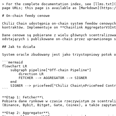
> For the complete documentation index, see [llms.txt](
page URLs; this page is available as [Markdown](https:/
# On-chain feedy cenowe

Chiliz Chain udostępnia on-chain system feedów cenowych
kontraktów. Implementuje on **Chainlink AggregatorV3Int
Dane cenowe są pobierane z wielu głównych scentralizowa
odstających i publikowane on-chain przez uprawnionego s
## Jak to działa

System oracle zbudowany jest jako trzystopniowy potok o
```mermaid

flowchart LR

    subgraph pipeline["Off-chain Pipeline"]

        direction LR

        FETCHER --> AGGREGATOR --> SIGNER

    end

    SIGNER --> pricefeed["Chiliz Chain\nPriceFeed Contracts"]

```

**Etap 1: Fetcher**\

Pobiera dane rynkowe w czasie rzeczywistym ze scentrali
(Binance, Bybit, Bitget, Gate, Coinex), a także zapytan
**Etap 2: Aggregator**\
