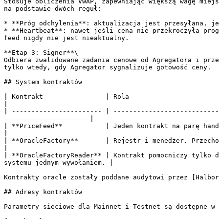
Stosuje obliczenia VWAP, zapewniając większą wagę miejs
na podstawie dwóch reguł:

* **Próg odchylenia**: aktualizacja jest przesyłana, je
* **Heartbeat**: nawet jeśli cena nie przekroczyła prog
feed nigdy nie jest nieaktualny.

**Etap 3: Signer**\

Odbiera zwalidowane zadania cenowe od Agregatora i prze
tylko wtedy, gdy Agregator sygnalizuje gotowość ceny.

## System kontraktów

| Kontrakt                | Rola                                                                                                                                                            
|

| ----------------------- | ---------------------------
--------------------- |

| **PriceFeed**           | Jeden kontrakt na parę handlową. To z tego 
|

| **OracleFactory**       | Rejestr i menedżer. Przechowuje autorytatywne map
|

| **OracleFactoryReader** | Kontrakt pomocniczy tylko d
systemu jednym wywołaniem. |

Kontrakty oracle zostały poddane audytowi przez [Halbor
## Adresy kontraktów

Parametry sieciowe dla Mainnet i Testnet są dostępne w 