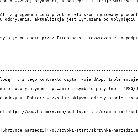
com o wyższej płynności, a następnie filtruje wartości o
śli zagregowana cena przekroczyła skonfigurowany procent
u odchylenia, aktualizacja jest wymuszana po upłynięciu 
syła je on-chain przez Fireblocks — rozwiązanie do podpi
--------------------------------------------------------
kontraktu czyta Twoja dApp. Implementuje Chainlink AggregatorV3Interface.
owanie z symbolu pary (np. `"PSG/USDT"`) na adres oracle.                     
o odczytu. Pobierz wszystkie aktywne adresy oracle, rozw
n](https://www.halborn.com/audits/chiliz/oracle-contract
[Skrzynce narzędzi](/pl/szybki-start/skrzynka-narzedzi.m