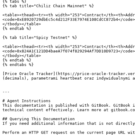
{% tabs %}

{% tab title="Chiliz Chain Mainnet" %}

<table><thead><tr><th width="253">Contract</th><th>Addr
<code>0xE8920729dbEc5c4d212F33E7974E108CdCC872b4</code>
</tbody></table>

{% endtab %}

{% tab title="Spicy Testnet" %}

<table><thead><tr><th width="253">Contract</th><th>Addr
<code>0x824A1C121DD4baeA7f074f829294Af7DD10D9723</code>
</tbody></table>

{% endtab %}

{% endtabs %}

[Price Oracle Tracker](https://price-oracle-tracker.ver
(decimals), parametrami heartbeat oraz indywidualnymi a
---

# Agent Instructions

This documentation is published with GitBook. GitBook i
technical content effectively. Learn more at gitbook.co
## Querying This Documentation

If you need additional information that is not directly
Perform an HTTP GET request on the current page URL wit