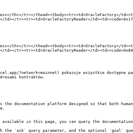
ess</th></tr></thead><tbody><tr><td>OracleFactory</td><t
</td></tr><tr><td>OracleFactoryReader</td><td><code>0x17
ess</th></tr></thead><tbody><tr><td>OracleFactory</td><t
</td></tr><tr><td>OracleFactoryReader</td><td><code>0x89
cel.app/?network=mainnet) pokazuje wszystkie dostępne pa
dresami kontraktów.

s the documentation platform designed so that both human
m.

 available in this page, you can query the documentation
h the `ask` query parameter, and the optional `goal` que