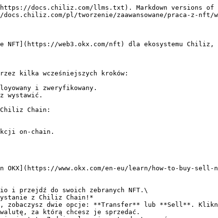
https://docs.chiliz.com/llms.txt). Markdown versions of 
/docs.chiliz.com/pl/tworzenie/zaawansowane/praca-z-nft/w
e NFT](https://web3.okx.com/nft) dla ekosystemu Chiliz, 
rzez kilka wcześniejszych kroków:

loyowany i zweryfikowany.

z wystawić.

Chiliz Chain:

kcji on-chain.

n OKX](https://www.okx.com/en-eu/learn/how-to-buy-sell-n
io i przejdź do swoich zebranych NFT.\

, zobaczysz dwie opcje: **Transfer** lub **Sell**. Klikn
walutę, za którą chcesz je sprzedać.
