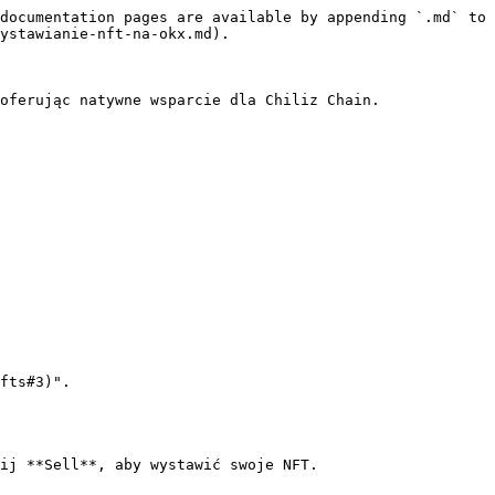
documentation pages are available by appending `.md` to 
ystawianie-nft-na-okx.md).

oferując natywne wsparcie dla Chiliz Chain.

fts#3)".

ij **Sell**, aby wystawić swoje NFT.
