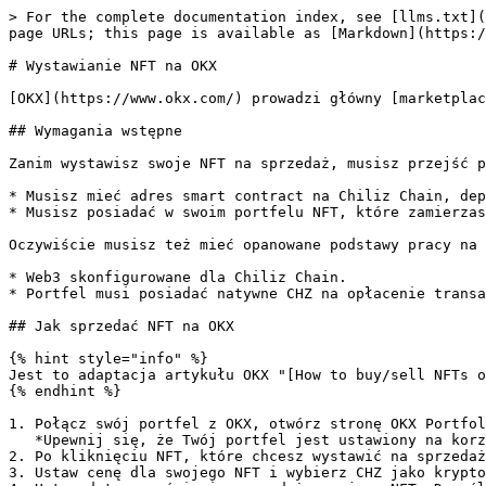
> For the complete documentation index, see [llms.txt](
page URLs; this page is available as [Markdown](https:/
# Wystawianie NFT na OKX

[OKX](https://www.okx.com/) prowadzi główny [marketplac
## Wymagania wstępne

Zanim wystawisz swoje NFT na sprzedaż, musisz przejść p
* Musisz mieć adres smart contract na Chiliz Chain, dep
* Musisz posiadać w swoim portfelu NFT, które zamierzas
Oczywiście musisz też mieć opanowane podstawy pracy na 
* Web3 skonfigurowane dla Chiliz Chain.

* Portfel musi posiadać natywne CHZ na opłacenie transa
## Jak sprzedać NFT na OKX

{% hint style="info" %}

Jest to adaptacja artykułu OKX "[How to buy/sell NFTs o
{% endhint %}

1. Połącz swój portfel z OKX, otwórz stronę OKX Portfol
   *Upewnij się, że Twój portfel jest ustawiony na korzystanie z Chiliz Chain!*

2. Po kliknięciu NFT, które chcesz wystawić na sprzedaż
3. Ustaw cenę dla swojego NFT i wybierz CHZ jako krypto