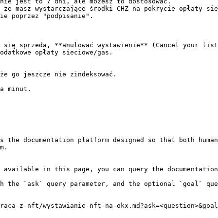
nie jest to 7 dni, ale możesz to dostosować.

 że masz wystarczające środki CHZ na pokrycie opłaty sie
ie poprzez "podpisanie".

 się sprzeda, **anulować wystawienie** (Cancel your list
odatkowe opłaty sieciowe/gas.

że go jeszcze nie zindeksować.

a minut.

s the documentation platform designed so that both human
m.

 available in this page, you can query the documentation
h the `ask` query parameter, and the optional `goal` que
raca-z-nft/wystawianie-nft-na-okx.md?ask=<question>&goal