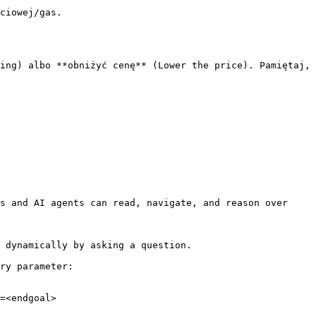
ciowej/gas.

ing) albo **obniżyć cenę** (Lower the price). Pamiętaj, 
s and AI agents can read, navigate, and reason over 
 dynamically by asking a question.

ry parameter:

=<endgoal>
