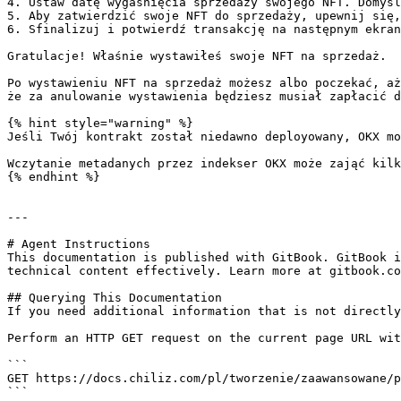
4. Ustaw datę wygaśnięcia sprzedaży swojego NFT. Domyśl
5. Aby zatwierdzić swoje NFT do sprzedaży, upewnij się,
6. Sfinalizuj i potwierdź transakcję na następnym ekran
Gratulacje! Właśnie wystawiłeś swoje NFT na sprzedaż.

Po wystawieniu NFT na sprzedaż możesz albo poczekać, aż
że za anulowanie wystawienia będziesz musiał zapłacić d
{% hint style="warning" %}

Jeśli Twój kontrakt został niedawno deployowany, OKX mo
Wczytanie metadanych przez indekser OKX może zająć kilk
{% endhint %}

---

# Agent Instructions

This documentation is published with GitBook. GitBook i
technical content effectively. Learn more at gitbook.co
## Querying This Documentation

If you need additional information that is not directly
Perform an HTTP GET request on the current page URL wit
```

GET https://docs.chiliz.com/pl/tworzenie/zaawansowane/p
```
