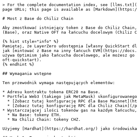
> For the complete documentation index, see [llms.txt](https://docs.chiliz.com/llms.txt). Markdown versions of documentation pages are available by appending `.md` to page URLs; this page is available as [Markdown](https://docs.chiliz.com/pl/tworzenie/zaawansowane/tokeny-omnichain/mostek-base-chiliz-chain.md).

# Most z Base do Chiliz Chain

Aby zmostkować istniejący token z Base do Chiliz Chain, musisz napisać i wdrożyć dwa osobne smart contracty: OFT Adapter na łańcuchu, na którym token już istnieje (Base), oraz Native OFT na łańcuchu docelowym (Chiliz Chain).

{% hint style="info" %}
Pamiętaj, że LayerZero udostępnia [własny QuickStart dla kontraktów OFT](https://docs.layerzero.network/v2/developers/evm/oft/quickstart), a także tutorial uczący, jak [mintować z Base na inny łańcuch EVM](https://docs.layerzero.network/v2/deployments/evm-chains/chiliz-mainnet-oft-quickstart), taki jak Chiliz Chain. Ten tutorial używa Optimism jako łańcucha docelowego, ale możesz go zastąpić [szczegółami Chiliz Chain](https://docs.layerzero.network/v2/deployments/evm-chains/chiliz-mainnet-oft-quickstart).
{% endhint %}

## Wymagania wstępne

Ten przewodnik wymaga następujących elementów:

* Adresu kontraktu tokena ERC20 na Base.
* Portfela Web3 (takiego jak MetaMask) skonfigurowanego do pracy zarówno z Base, jak i Chiliz Chain.
  * [Zobacz tutaj konfigurację RPC dla Base Mainnet](https://docs.base.org/base-chain/quickstart/connecting-to-base).
  * [Zobacz tutaj konfigurację RPC dla Chiliz Chain](/pl/tworzenie/podstawy/polaczenie-z-chiliz-chain/polaczenie-przez-rpc.md).
* Wystarczającej ilości tokenów gas na każdym łańcuchu, aby opłacić wdrożenia kontraktów oraz opłaty gas za wysyłanie wiadomości.
  * Na Base: tokeny ETH.
  * Na Chiliz Chain: tokeny CHZ.

Użyjemy [Hardhat](https://hardhat.org/) jako środowiska deweloperskiego oraz Node/npx.

## Krok 1: Tworzenie kontraktów

### Przygotowanie `OFTAdapter` na Base

{% hint style="warning" %}
To jest krok przygotowawczy, nie wdrażaj od razu!\
Wdrożenie nastąpi w Kroku 3.
{% endhint %}

Kontrakt `OFTAdapter` działa jako sejf (lockbox) dla twojego istniejącego tokena. Gdy użytkownicy mostkują swoje tokeny z Base, ten kontrakt blokuje oryginalne tokeny ERC20.

Stwórz nowy plik o nazwie `BaseTokenAdapter.sol` w folderze contracts:

```solidity
// SPDX-License-Identifier: MIT
pragma solidity ^0.8.30;

import { OFTAdapter } from "@layerzerolabs/lz-evm-oapp-v2/contracts/oft/OFTAdapter.sol";
import { Ownable } from "@openzeppelin/contracts/access/Ownable.sol";

contract BaseTokenAdapter is OFTAdapter {
    constructor(
        address _token,      // The address of your EXISTING token on Base
        address _lzEndpoint, // The LayerZero V2 Endpoint address on Base
        address _delegate    // The address capable of making configuration changes (usually your wallet)
    ) OFTAdapter(_token, _lzEndpoint, _delegate) Ownable(_delegate) {}
}
```

{% hint style="info" %}
Jak widać, ten kontrakt rozszerza [kontrakt OFT Adapter od LayerZero](https://github.com/LayerZero-Labs/LayerZero-v2/blob/main/packages/layerzero-v2/evm/oapp/contracts/oft/OFTAdapter.sol), a także standardowy kontrakt `Ownable.sol`, który nadaje klucze administracyjne. Potrzebujesz obu, aby ty, i tylko ty, mógł bezpiecznie połączyć łańcuchy ze sobą.
{% endhint %}

Wdr