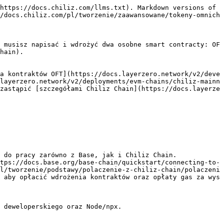
ażając ten kontrakt na Base Mainnet, musisz przekazać adres kontraktu swojego istniejącego tokena jako `_token` oraz adres Base Endpoint V2 (`0x1a44076050125825900e736c501f859c50fE728c`) jako `_lzEndpoint`.

Zobacz wszystkie dostępne endpointy dla Chiliz Chain tutaj:

{% embed url="<https://docs.layerzero.network/v2/deployments/chains/base>" %}

### Przygotowanie `OFT` na Chiliz Chain

Ponieważ token nie istnieje jeszcze natywnie na Chiliz Chain, musisz wdrożyć standardowy kontrakt OFT. Ten kontrakt ma uprawnienia do mintowania nowych tokenów, gdy otrzyma prawidłową wiadomość od OFT Adaptera wdrożonego na Base, oraz do ich palenia, gdy użytkownicy mostkują z powrotem.

Stwórz nowy plik o nazwie `ChilizTokenOFT.sol` w folderze contracts:

```solidity
// SPDX-License-Identifier: MIT
pragma solidity ^0.8.30;

import { OFT } from "@layerzerolabs/lz-evm-oapp-v2/contracts/oft/OFT.sol";
import { Ownable } from "@openzeppelin/contracts/access/Ownable.sol";

contract ChilizTokenOFT is OFT {
    constructor(
        string memory _name,   // The name of the token (Should match your Base token)
        string memory _symbol, // The symbol of the token (Should match your Base token)
        address _lzEndpoint,   // The LayerZero V2 Endpoint address on Chiliz Chain
        address _delegate      // The address capable of making configuration changes
    ) OFT(_name, _symbol, _lzEndpoint, _delegate) Ownable(_delegate) {}
}
```

{% hint style="info" %}
Jak widać, ten kontrakt rozszerza [kontrakt OFT od LayerZero](https://github.com/LayerZero-Labs/LayerZero-v2/blob/main/packages/layerzero-v2/evm/oapp/contracts/oft/OFT.sol), a także standardowy kontrakt `Ownable.sol`, z tych samych powodów, które wymieniono powyżej.
{% endhint %}

Wdrażając ten kontrakt na Chiliz Chain, upewnij się, że `_name` i `_symbol` pasują do twojego oryginalnego tokena na Base, aby nie wprowadzać użytkowników w błąd. Przekaż adres Chiliz Chain Endpoint V2 (`0x6F475642a6e85809B1c36Fa62763669b1b48DD5B`) jako `_lzEndpoint`.

Zobacz wszystkie dostępne endpointy dla Chiliz Chain tutaj:

{% embed url="<https://docs.layerzero.network/v2/deployments/chains/chiliz>" %}

## Krok 2: Konfiguracja LayerZero

Gdy twoje kontrakty są gotowe, musisz poinformować narzędzia LayerZero, jak się ze sobą łączą. Robi się to za pomocą pliku `layerzero.config.ts` znajdującego się w katalogu głównym twojego projektu Hardhat.

Ten plik konfiguracyjny działa jak plan architektury cross-chain. Mapuje twoje wdrożone smart contracty na ich odpowiednie LayerZero Endpoint ID (EID) i definiuje ścieżki (połączenia) między nimi.

[Simple Config Generator](https://docs.layerzero.network/v2/tools/simple-config) jest zalecanym sposobem generowania konfiguracji okablowania (wiring), ponieważ automatyzuje dwukierunkowe okablowanie i stosuje pod maską zalecane konfiguracje bezpieczeństwa.

Stwórz lub zaktualizuj plik `layerzero.config.ts` w katalogu głównym twojego projektu Hardhat:

```typescript
import { ExecutorOptionType } from '@layerzerolabs/lz-v2-utilities';
import { OAppEnforcedOption, OmniPointHardhat } from '@layerzerolabs/toolbox-hardhat';
import { EndpointId } from '@layerzerolabs/lz-definitions';
import { generateConnectionsConfig } from '@layerzerolabs/metadata-tools';

// Define the Contracts
const baseContract: OmniPointHardhat = {
    eid: EndpointId.BASE_V2_MAINNET,
    contract