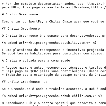
> For the complete documentation index, see [llms.txt](
page URLs; this page is available as [Markdown](https:/
# Chiliz Greenhouse

Como o lar do SportFi, a Chiliz Chain quer que você sej
## Chiliz Greenhouse

O Chiliz Greenhouse é o espaço para desenvolvedores, pr
{% embed url="<https://greenhouse.chiliz.com/>" %}

É uma plataforma de recompensas e incentivos projetada 
Se você tem as habilidades para contribuir com código, 
A Chiliz é voltada para a comunidade:

* Acesse micro-grants, recompensas técnicas e tarefas d
* Seja pago em $CHZ pelas suas contribuições (desde cor
* Trabalhe sob a orientação da equipe central da Chiliz
## Chiliz Greenhouse Hub

Se o Greenhouse é onde o trabalho acontece, o Hub é ond
{% embed url="<https://greenhousehub.chiliz.com/>" %}

O Greenhouse Hub é o centro SportFi que capacita a comu