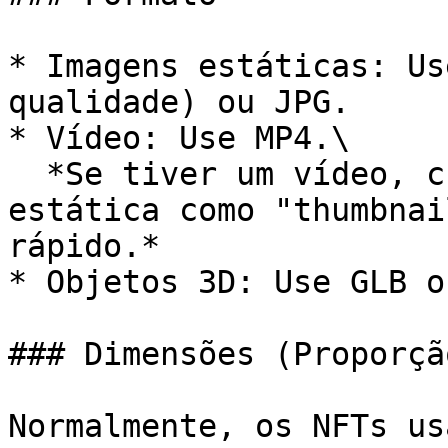
* Imagens estáticas: Us
qualidade) ou JPG.

* Vídeo: Use MP4.\

  *Se tiver um vídeo, crie também uma imagem 
estática como "thumbnai
rápido.*

* Objetos 3D: Use GLB o
### Dimensões (Proporção
Normalmente, os NFTs usa