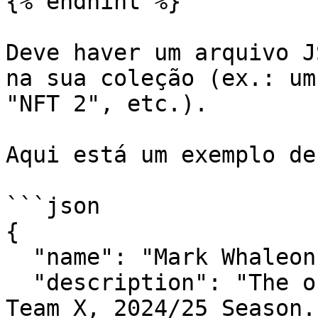
{% endhint %}

Deve haver um arquivo J
na sua coleção (ex.: um
"NFT 2", etc.).

Aqui está um exemplo de
```json

{

  "name": "Mark Whaleon - 2024/25 Season",

  "description": "The official Striker card for 
Team X, 2024/25 Season.