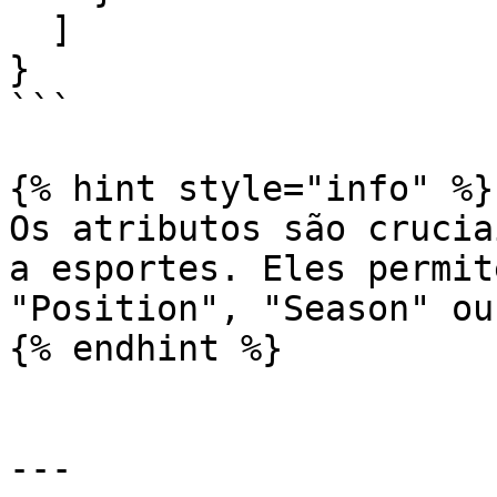
  ]

}

```

{% hint style="info" %}

Os atributos são crucia
a esportes. Eles permit
"Position", "Season" ou
{% endhint %}

---
