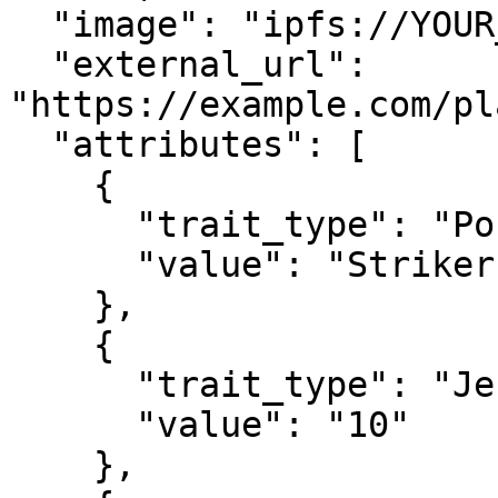
  "image": "ipfs://YOUR_IMAGE_IPFS_ID_GOES_HERE",

  "external_url": 
"https://example.com/pl
  "attributes": [

    {

      "trait_type": "Position",

      "value": "Striker"

    },

    {

      "trait_type": "Jersey Number",

      "value": "10"

    },
