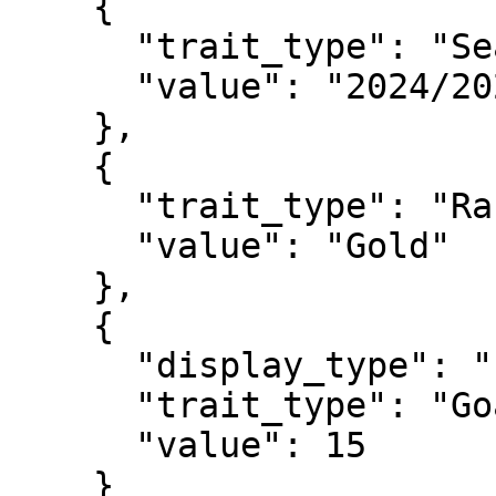
    {

      "trait_type": "Season",

      "value": "2024/2025"

    },

    {

      "trait_type": "Rarity",

      "value": "Gold"

    },

    {

      "display_type": "number",

      "trait_type": "Goals Scored",

      "value": 15

    }
