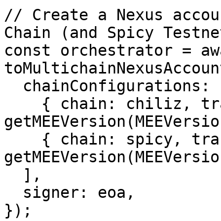
// Create a Nexus accou
Chain (and Spicy Testnet
const orchestrator = awa
toMultichainNexusAccount
  chainConfigurations: [

    { chain: chiliz, transport: http(), version: 
getMEEVersion(MEEVersio
    { chain: spicy, transport: http(), version: 
getMEEVersion(MEEVersio
  ],

  signer: eoa,

});
