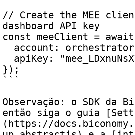
// Create the MEE clien
dashboard API key

const meeClient = await
  account: orchestrator,

  apiKey: "mee_LDxnuNsXYfvNUGsz6sJbHn",

});

```

Observação: o SDK da Bi
então siga o guia [Sett
(https://docs.biconomy.
up-abstractjs) e a [int