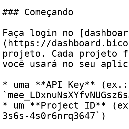
### Começando

Faça login no [dashboar
(https://dashboard.bico
projeto. Cada projeto f
você usará no seu aplic
* uma **API Key** (ex.: 
`mee_LDxnuNsXYfvNUGsz6s
* um **Project ID** (ex
3s6s-4s0r6nrq3647`)
