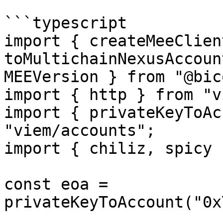
```typescript

import { createMeeClient
toMultichainNexusAccoun
MEEVersion } from "@bic
import { http } from "v
import { privateKeyToAc
"viem/accounts";

import { chiliz, spicy 
const eoa = 
privateKeyToAccount("0x