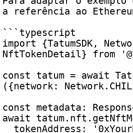
Para adaptar o exemplo 
a referência ao Ethereu
```typescript

import {TatumSDK, Netwo
NftTokenDetail} from '@
const tatum = await Tat
({network: Network.CHILI
const metadata: Respons
await tatum.nft.getNftM
  tokenAddress: '0xYourNFTContractAddress', // 