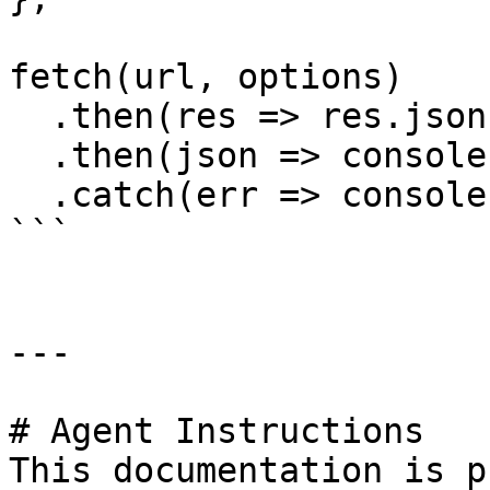
fetch(url, options)

  .then(res => res.json())

  .then(json => console.log(json))

  .catch(err => console.error(err));

```

---

# Agent Instructions

This documentation is p