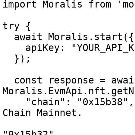
import Moralis from 'mo
try {

  await Moralis.start({

    apiKey: "YOUR_API_KEY"

  });

  const response = await 
Moralis.EvmApi.nft.getN
    "chain": "0x15b38", // This is for Chiliz 
Chain Mainnet.

                        // For Spicy Testnet, us
"0x15b32".
