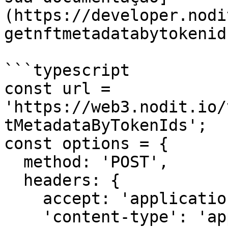
(https://developer.nodi
getnftmetadatabytokenids
```typescript

const url = 
'https://web3.nodit.io/
tMetadataByTokenIds';

const options = {

  method: 'POST',

  headers: {

    accept: 'application/json',

    'content-type': 'application/json',
