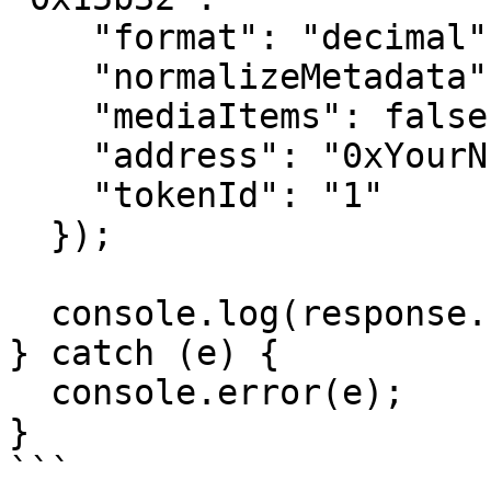
    "format": "decimal",

    "normalizeMetadata": true,

    "mediaItems": false,

    "address": "0xYourNFTContractAddress",

    "tokenId": "1"

  });

  console.log(response.raw);

} catch (e) {

  console.error(e);

}

```
