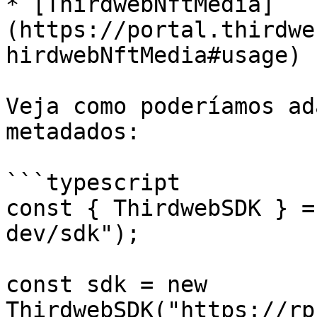
* [ThirdwebNftMedia]
(https://portal.thirdwe
hirdwebNftMedia#usage)

Veja como poderíamos ad
metadados:

```typescript

const { ThirdwebSDK } =
dev/sdk");

const sdk = new 
ThirdwebSDK("https://rp