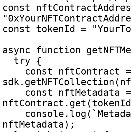
const nftContractAddress
"0xYourNFTContractAddres
const tokenId = "YourTo
async function getNFTMe
  try {

    const nftContract = await 
sdk.getNFTCollection(nf
    const nftMetadata = await 
nftContract.get(tokenId)
    console.log(`Metadata of NFT ${tokenId}:`, 
nftMetadata);
