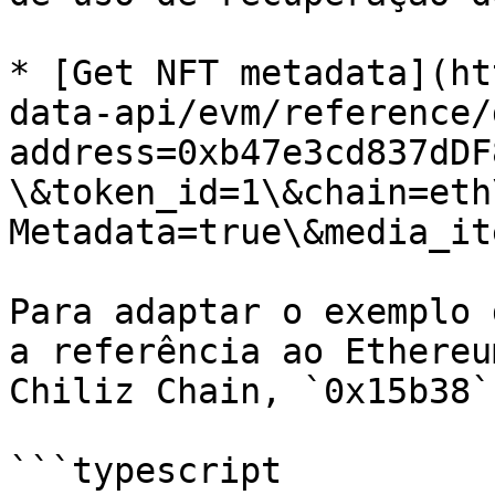
* [Get NFT metadata](ht
data-api/evm/reference/
address=0xb47e3cd837dDF
\&token_id=1\&chain=eth
Metadata=true\&media_it
Para adaptar o exemplo 
a referência ao Ethereu
Chiliz Chain, `0x15b38`:
```typescript
