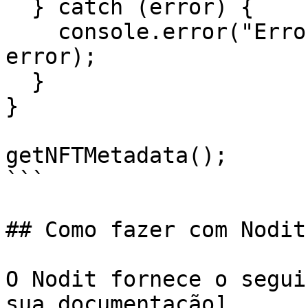
  } catch (error) {

    console.error("Error fetching NFT metadata:", 
error);

  }

}

getNFTMetadata();

```

## Como fazer com Nodit

O Nodit fornece o segui
sua documentação]