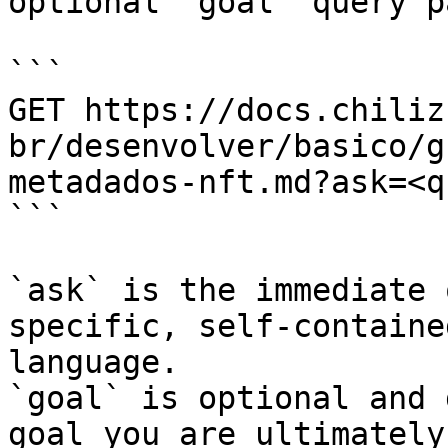
optional `goal` query p
```

GET https://docs.chiliz
br/desenvolver/basico/g
metadados-nft.md?ask=<q
```

`ask` is the immediate 
specific, self-containe
language.

`goal` is optional and 
goal you are ultimately