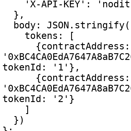
    'X-API-KEY': 'nodit-demo'

  },

  body: JSON.stringify({

    tokens: [

      {contractAddress: 
'0xBC4CA0EdA7647A8aB7C2
tokenId: '1'},

      {contractAddress: 
'0xBC4CA0EdA7647A8aB7C2
tokenId: '2'}

    ]

  })

};
