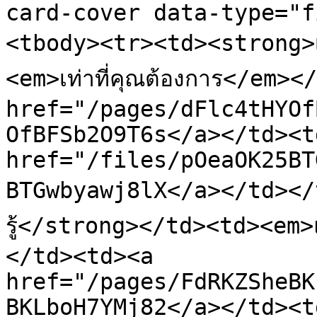
card-cover data-type="f
<tbody><tr><td><strong>เ
<em>เท่าที่คุณต้องการ</em>
href="/pages/dFlc4tHYOf
OfBFSb2O9T6s</a></td><td
href="/files/pOeaOK25BT
BTGwbyawj8lX</a></td></
รู้</strong></td><td><em
</td><td><a 
href="/pages/FdRKZSheBK
BKLboH7YMj82</a></td><td