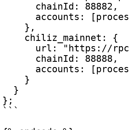
      chainId: 88882,

      accounts: [process.env.PRIVATE_KEY]

    },

    chiliz_mainnet: {

      url: "https://rpc.ankr.com/chiliz",

      chainId: 88888,

      accounts: [process.env.PRIVATE_KEY]

    }

  }

};

```
