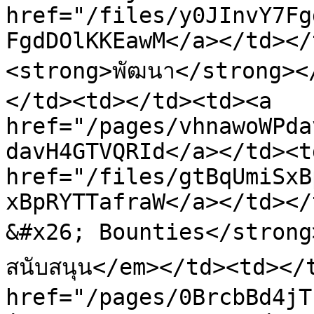
href="/files/y0JInvY7Fg
FgdDOlKKEawM</a></td></
<strong>พัฒนา</strong></
</td><td></td><td><a 
href="/pages/vhnawoWPda
davH4GTVQRId</a></td><td
href="/files/gtBqUmiSxB
xBpRYTTafraW</a></td></
&#x26; Bounties</strong>
สนับสนุน</em></td><td></
href="/pages/0BrcbBd4jT