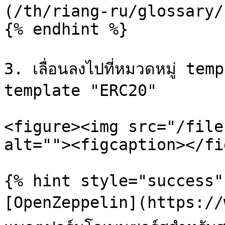
(/th/riang-ru/glossary/
{% endhint %}

3. เลื่อนลงไปที่หมวดหมู่ te
template "ERC20"

<figure><img src="/file
alt=""><figcaption></fi
{% hint style="success" 
[OpenZeppelin](https://