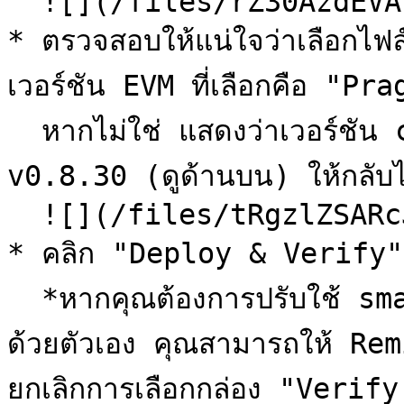
  ![](/files/rZ30AzdEVALVPaZjJiiw)

* ตรวจสอบให้แน่ใจว่าเลือก
เวอร์ชัน EVM ที่เลือกคือ "Pra
  หากไม่ใช่ แสดงว่าเวอร์ชัน compiler ของคุณไม่ได้ตั้งค่าเป็น 
v0.8.30 (ดูด้านบน) ให้กลับไปท
  ![](/files/tRgzlZSARcJmlxvxBUT3)

* คลิก "Deploy & Verify"
  *หากคุณต้องการปรับใช้ smart contract ก่อนแล้วค่อยยืนยัน
ด้วยตัวเอง คุณสามารถให้ R
ยกเลิกการเลือกกล่อง "Veri