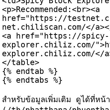
<td>Spicy Block Explore
<p>Recommended:<br><a 
href="https://testnet.c
net.chiliscan.com/</a><
<a href="https://spicy-
explorer.chiliz.com/">h
explorer.chiliz.com/</a
</table>

{% endtab %}

{% endtabs %}

สำหรับข้อมูลเพิ่มเติม ดูได้ที่ห