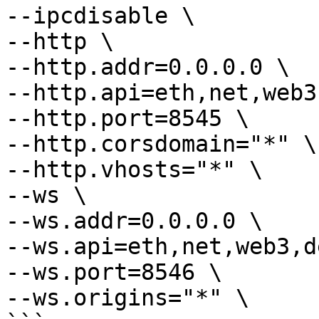
--ipcdisable \

--http \

--http.addr=0.0.0.0 \

--http.api=eth,net,web3
--http.port=8545 \

--http.corsdomain="*" \

--http.vhosts="*" \

--ws \

--ws.addr=0.0.0.0 \

--ws.api=eth,net,web3,d
--ws.port=8546 \

--ws.origins="*" \
