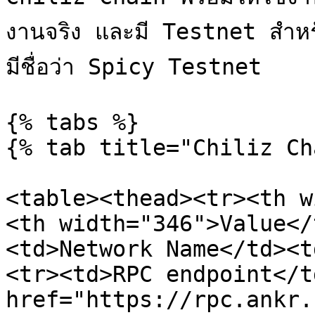
งานจริง และมี Testnet สำห
มีชื่อว่า Spicy Testnet

{% tabs %}

{% tab title="Chiliz Ch
<table><thead><tr><th w
<th width="346">Value</
<td>Network Name</td><t
<tr><td>RPC endpoint</t
href="https://rpc.ankr.