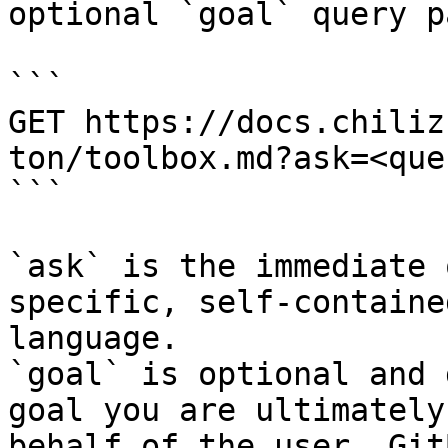
optional `goal` query p
```

GET https://docs.chiliz
ton/toolbox.md?ask=<que
```

`ask` is the immediate 
specific, self-containe
language.

`goal` is optional and 
goal you are ultimately
behalf of the user. Git