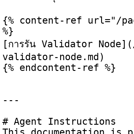
{% content-ref url="/pa
%}

[การรัน Validator Node]
validator-node.md)

{% endcontent-ref %}

---

# Agent Instructions

This documentation is p