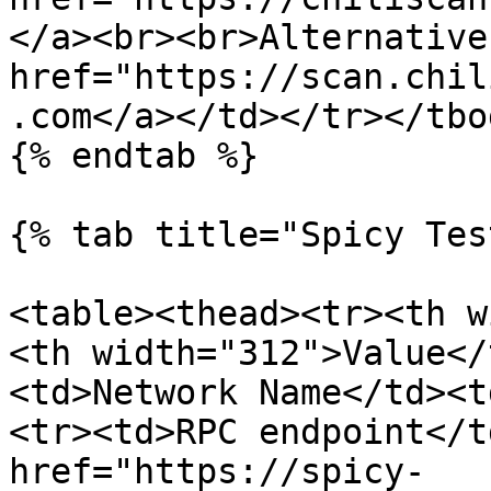
</a><br><br>Alternative
href="https://scan.chil
.com</a></td></tr></tbo
{% endtab %}

{% tab title="Spicy Tes
<table><thead><tr><th w
<th width="312">Value</
<td>Network Name</td><t
<tr><td>RPC endpoint</t
href="https://spicy-