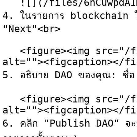
   ![](/files/6hCuwpdAIMyxYT7aFeFd)

4. ในรายการ blockchain ให
"Next"<br>

   <figure><img src="/files/bud9cXptT8NStd9euj46" 
alt=""><figcaption></fi
5. อธิบาย DAO ของคุณ: ชื่อ 
   <figure><img src="/files/pIXiIlYy2BqamDGbvwDJ" 
alt=""><figcaption></fi
6. คลิก "Publish DAO" จะมี