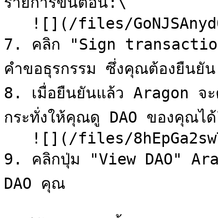
รายการขั้นตอน:\

   ![](/files/GoNJSAnydOloocYw6ivf)

7. คลิก "Sign transaction"
คำขอธุรกรรม ซึ่งคุณต้องยืนยัน

8. เมื่อยืนยันแล้ว Aragon จะ
กระทั่งให้คุณดู DAO ของคุณได้
   ![](/files/8hEpGa2swTlQFhOST8vv)

9. คลิกปุ่ม "View DAO" Ara
DAO คุณ
