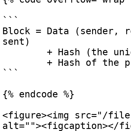
```

Block = Data (sender, r
sent) 

        + Hash (the unique signature) 

        + Hash of the previous block 

```

{% endcode %}

<figure><img src="/file
alt=""><figcaption></fi