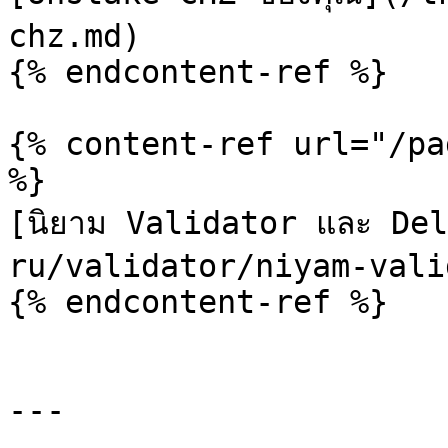
chz.md)

{% endcontent-ref %}

{% content-ref url="/pa
%}

[นิยาม Validator และ De
ru/validator/niyam-vali
{% endcontent-ref %}

---
