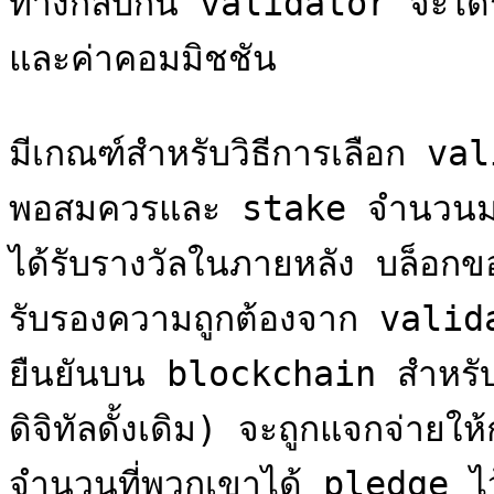
ทางกลับกัน validator จะได้ร
และค่าคอมมิชชัน

มีเกณฑ์สำหรับวิธีการเลือก vali
พอสมควรและ stake จำนวนมากข
ได้รับรางวัลในภายหลัง บล็อก
รับรองความถูกต้องจาก validat
ยืนยันบน blockchain สำหรับงา
ดิจิทัลดั้งเดิม) จะถูกแจกจ่า
จำนวนที่พวกเขาได้ pledge ไว้