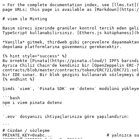
> For the complete documentation index, see [llms.txt](https://docs.chiliz.com/llms.txt). Markdown versions of documentation pages are available by appending `.md` to page URLs; this page is available as [Markdown](https://docs.chiliz.com/tr/gelistir/gelismis/nft-ile-calisma/viem-ile-minting.md).

# viem ile Minting

Basım süreci üzerinde granüler kontrol tercih eden geliştiriciler için, EVM tabanlı projeler için bir TypeScript arayüzü olan [viem](https://viem.sh/) ile vanilla TypeScript kullanabilirsiniz. [Ethers.js kütüphanesi](https://ethers.org/) de sağlam bir alternatiftir.

*Vanilla* gitmek, thirdweb gibi çerçevelere dayanmaktan biraz daha fazla çalışma gerektirir. Örneğin, kendi IPFS node'unuzu çalıştırmadığınız sürece ücretli olan NFT depolama platformlarına güvenmeniz gerekecektir.

{% hint style="success" %}
Bu örnekte [Pinata](https://pinata.cloud/) IPFS barındırma hizmeti olarak kullanılmaktadır.\
Ayrıca Chiliz Chain'de kendiniz bir [OpenZeppelin ERC-721 sözleşmesi](https://github.com/OpenZeppelin/openzeppelin-contracts/blob/master/contracts/token/ERC721/ERC721.sol) deploy etmeniz gerekecektir. [Remix IDE](https://remix.ethereum.org/) bunu yapabileceğiniz tarayıcı tabanlı bir IDE sunar. Bir blok gezgini kullanarak sözleşmeyi doğrulamayı unutmayın!
{% endhint %}

Şimdi `viem`, `Pinata SDK` ve `dotenv` modülünü yükleyelim:

```bash
npm i viem pinata dotenv
```

`.env` dosyanızı ihtiyaçlarınıza göre yapılandırın:

```
# Cüzdan / sözleşme
PRIVATE_KEY=0xabc...                      # yalnızca sunucu tarafında
CONTRACT_ADDRESS=0xYourErc721Address
RECIPIENT=0xRecipientOrLeaveEmpty         # isteğe bağlı; varsayılan olarak minter'a gönderilir

# Pinata
PINATA_JWT=eyJhbGciOi...                  # Pinata panosundan JWT
PINATA_GATEWAY=your-subdomain.mypinata.cloud

# Tek basım
IMAGE_PATH=./art/image.png
NAME=My Chiliz NFT
DESCRIPTION=Minted on Chiliz with viem

# Toplu basım
IMAGES_DIR=./art
NAME_PREFIX=My Chiliz NFT
BATCH_DESCRIPTION=Batch minted on Chiliz with viem
```

Şimdi koda dalalım.\
*İlham almak için kullanın, olduğu gibi kullanmayın!*

## Tek NFT Basımı

{% code overflow="wrap" lineNumbers="true" fullWidth="true" %}

```typescript
import 'dotenv/config';
import fs from 'fs';
import path from 'path';

import { createWalletClient, createPublicClient, http, parseEventLogs } from 'viem';
import { privateKeyToAccount } from 'viem/accounts';
import type { Address } from 'viem';
import { chiliz, spicy } from 'viem/chains';
import { PinataSDK } from 'pinata';

// Minimal ABI: safeMint(to, uri) + tokenURI + Transfer
const abi = [
  { type: 'function', name: 'safeMint', stateMutability: 'nonpayable',
    inputs: [{ name: 'to', type: 'address' }, { name: 'uri', type: 'string' }], outputs: [] },
  { type: 'function', name: 'tokenURI', stateMutability: 'view',
    inputs: [{ name: 'tokenId', type: 'uint256' }], outputs: [{ type: 'string' }] },
  { type: 'event', name: 'Transfer',
    inputs: [
      { name: 'from', type: 'address', indexed: true },
      { name: 'to', type: 'address', indexed: true },
      { name: 'tokenId', type: 'uint256', indexed: true },
    ]},
] as const;

function guessMime(p: string) {
  const ext = path.extname(p).toLowerCase();
  if (ext === '.png') return 'image/png';
  if (ext === '.jpg' || ext === '.jpeg') return 'image/jpeg