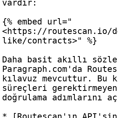
vardır:

{% embed url="
<https://routescan.io/d
like/contracts>" %}

Daha basit akıllı sözle
Paragraph.com'da Routes
kılavuz mevcuttur. Bu k
süreçleri gerektirmeyen
doğrulama adımlarını aç
* [Routescan'ın API'sin