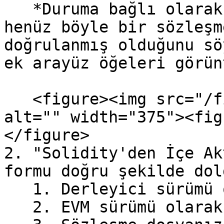
   *Duruma bağlı olarak araç, Chiliz Chain'de 
henüz böyle bir sözleşm
doğrulanmış olduğunu sö
ek arayüz öğeleri görün
   <figure><img src="/files/4F0OeXEQGzPrGWKN8Q5u" 
alt="" width="375"><fig
</figure>

2. "Solidity'den İçe Ak
formu doğru şekilde dol
   1. Derleyici sürümü olarak "0.8.30+xxx" seçin.

   2. EVM sürümü olarak "Prague" seçin.
