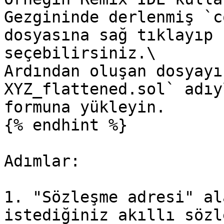
Gezgininde derlenmiş `c
dosyasına sağ tıklayıp 
seçebilirsiniz.\

Ardından oluşan dosyayı
XYZ_flattened.sol` adıy
formuna yükleyin.

{% endhint %}

Adımlar:

1. "Sözleşme adresi" al
istediğiniz akıllı sözl