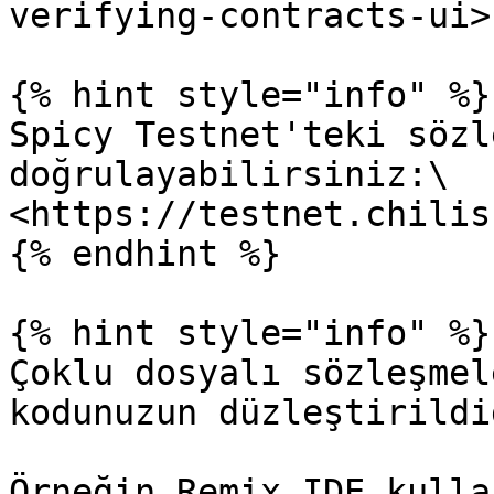
verifying-contracts-ui>

{% hint style="info" %}

Spicy Testnet'teki sözl
doğrulayabilirsiniz:\

<https://testnet.chilis
{% endhint %}

{% hint style="info" %}

Çoklu dosyalı sözleşmel
kodunuzun düzleştirildi
Örneğin Remix IDE kulla