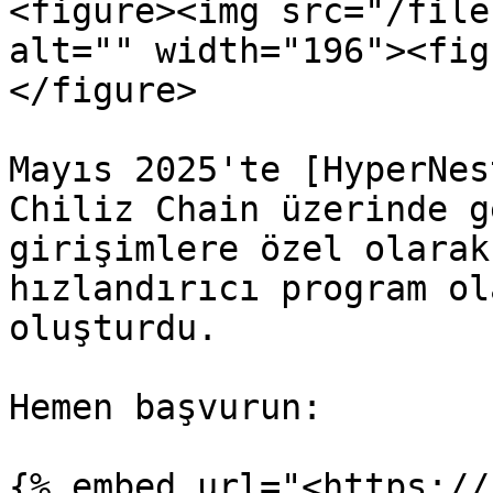
<figure><img src="/file
alt="" width="196"><fig
</figure>

Mayıs 2025'te [HyperNes
Chiliz Chain üzerinde g
girişimlere özel olarak
hızlandırıcı program ol
oluşturdu.

Hemen başvurun:

{% embed url="<https://