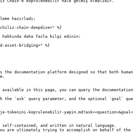
iz Chain'e köprülenebilir hâle gelmiş olmalıdır.

leme hazırladı:

chiliz-chain-deepdive>" %}

 hakkında daha fazla bilgi edinin:

d-asset-bridging>" %}

s the documentation platform designed so that both human
m.

 available in this page, you can query the documentation
h the `ask` query parameter, and the optional `goal` que
je-tokenini-koprulenebilir-yapin.md?ask=<question>&goal=
 self-contained, and written in natural language.

ou are ultimately trying to accomplish on behalf of the 