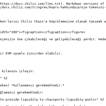
https://docs.chiliz.com/llms.txt). Markdown versions of 
/docs.chiliz.com/tr/ogren/kopru-hakkinda/proje-tokenini-
ken'larını Chiliz Chain'e köprülemesine olanak tanımak a
idth="200"><figcaption></figcaption></figure>

ojenizin öne çıkabileceği ve gelişebileceği yerdir. Hede
ir EVM uyumlu zincirden olabilir.

 kılavuzu izleyin:

" %}

oken) *kullanmanız gerekmektedir.*

ğlamanız gerekmektedir:

to-provide-liquidity-to-chainports-liquidity-pools>" %}
