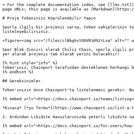
> For the complete documentation index, see [llms.txt](
page URLs; this page is available as [Markdown](https:/
# Proje Tokeninizi Köprülenebilir Yapın

Sporla ilgili bir projeniz varsa, token sahiplerinin to
listeleyebilirsiniz.

<figure><img src="/files/clBbghxYO0VR3d92rLva" alt="" w
Spor Blok Zinciri olarak Chiliz Chain, sporla ilgili pr
yer alarak projeniz tam olarak yerini bulacaktır!

{% hint style="info" %}

Token'ınız, Chainport tarafından desteklenen herhangi b
{% endhint %}

## Gereksinimler

Token'ınızın önce Chainport'ta listelenmesi gerekir. Bu
{% embed url="<https://docs.chainport.io/teams/listing>
*Kısaca* [*şu formu*](https://www.chainport.io/list-a-t
2. Ardından Likidite Havuzlarınızda yeterli likidite sa
{% embed url="<https://docs.chainport.io/for-users/how-