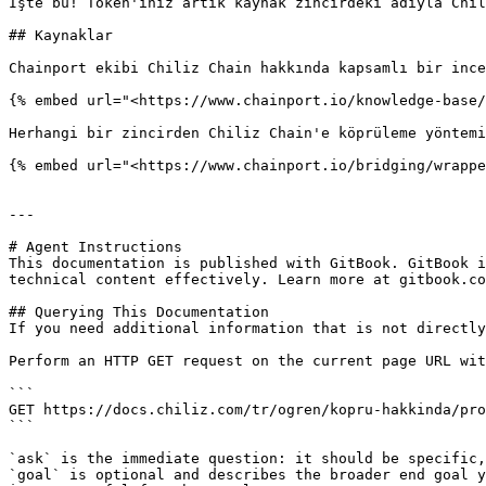
İşte bu! Token'ınız artık kaynak zincirdeki adıyla Chil
## Kaynaklar

Chainport ekibi Chiliz Chain hakkında kapsamlı bir ince
{% embed url="<https://www.chainport.io/knowledge-base/
Herhangi bir zincirden Chiliz Chain'e köprüleme yöntemi
{% embed url="<https://www.chainport.io/bridging/wrappe
---

# Agent Instructions

This documentation is published with GitBook. GitBook i
technical content effectively. Learn more at gitbook.co
## Querying This Documentation

If you need additional information that is not directly
Perform an HTTP GET request on the current page URL wit
```

GET https://docs.chiliz.com/tr/ogren/kopru-hakkinda/pro
```

`ask` is the immediate question: it should be specific,
`goal` is optional and describes the broader end goal y