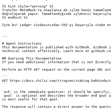
{% hint style="warning" %}

Transfer MetaMask'ta onaylansa da işlem henüz tamamlanm
doğrulayarak yapın. Tamamlandığında işleminiz başarıyla
{% endhint %}

İşte bu! Ledger cüzdanınızdan CHZ'yi başarıyla stake et
---

# Agent Instructions

This documentation is published with GitBook. GitBook i
technical content effectively. Learn more at gitbook.co
## Querying This Documentation

If you need additional information that is not directly
Perform an HTTP GET request on the current page URL wit
```

GET https://docs.chiliz.com/tr/ogren/staking-hakkinda/c
```

`ask` is the immediate question: it should be specific,
`goal` is optional and describes the broader end goal y
is most useful for that goal.

The response will contain a direct answer to the questi