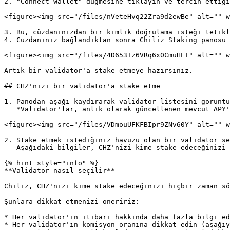
2. "Connect Wallet" düğmesine tıklayın ve tercih ettiği
<figure><img src="/files/nVeteHvq22Zra9d2ewBe" alt="" w
3. Bu, cüzdanınızdan bir kimlik doğrulama isteği tetikl
4. Cüzdanınız bağlandıktan sonra Chiliz Staking panosu 
<figure><img src="/files/4D653Iz6VRq6x0CmuHEI" alt="" w
Artık bir validator'a stake etmeye hazırsınız.

## CHZ'nizi bir validator'a stake etme

1. Panodan aşağı kaydırarak validator listesini görüntü
   *Validator'lar, anlık olarak güncellenen mevcut APY'ye göre sıralanır.*

<figure><img src="/files/VDmouUFKFBIpr9ZNv60Y" alt="" w
2. Stake etmek istediğiniz havuzu olan bir validator se
   Aşağıdaki bilgiler, CHZ'nizi kime stake edeceğinizi akıllıca seçmenize yardımcı olabilir.

{% hint style="info" %}

**Validator nasıl seçilir**

Chiliz, CHZ'nizi kime stake edeceğinizi hiçbir zaman sö
Şunlara dikkat etmenizi öneririz:

* Her validator'ın itibarı hakkında daha fazla bilgi ed
* Her validator'ın komisyon oranına dikkat edin (aşağıy