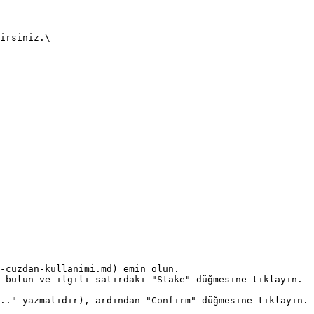
irsiniz.\

-cuzdan-kullanimi.md) emin olun.

 bulun ve ilgili satırdaki "Stake" düğmesine tıklayın.

.." yazmalıdır), ardından "Confirm" düğmesine tıklayın. 