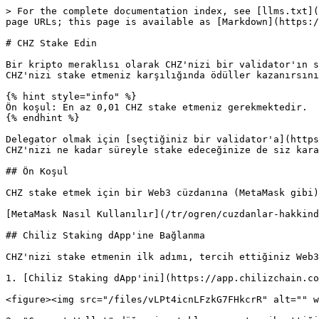
> For the complete documentation index, see [llms.txt](
page URLs; this page is available as [Markdown](https:/
# CHZ Stake Edin

Bir kripto meraklısı olarak CHZ'nizi bir validator'ın s
CHZ'nizi stake etmeniz karşılığında ödüller kazanırsını
{% hint style="info" %}

Ön koşul: En az 0,01 CHZ stake etmeniz gerekmektedir.

{% endhint %}

Delegator olmak için [seçtiğiniz bir validator'a](https
CHZ'nizi ne kadar süreyle stake edeceğinize de siz kara
## Ön Koşul

CHZ stake etmek için bir Web3 cüzdanına (MetaMask gibi)
[MetaMask Nasıl Kullanılır](/tr/ogren/cuzdanlar-hakkind
## Chiliz Staking dApp'ine Bağlanma

CHZ'nizi stake etmenin ilk adımı, tercih ettiğiniz Web3
1. [Chiliz Staking dApp'ini](https://app.chilizchain.co
<figure><img src="/files/vLPt4icnLFzkG7FHkcrR" alt="" w