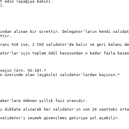
t edin (aşağıya bakın).

).

ından alınan bir ücrettir. Delegator'ların kendi validat
ttir.

ranı %10 ise, 2 CHZ validator'da kalır ve geri kalanı de
ator'lar için toplam ödül havuzundan o kadar fazla kazan
seçin (örn. %5-10).*

n üzerinde olan (açgözlü) validator'lardan kaçının.*

aker'lara ödenen yıllık faiz oranıdır.

ı dikkate alınarak her validator'ın son 24 saatteki orta
validator'ı seçmek güvenilmez getiriye yol açabilir.
