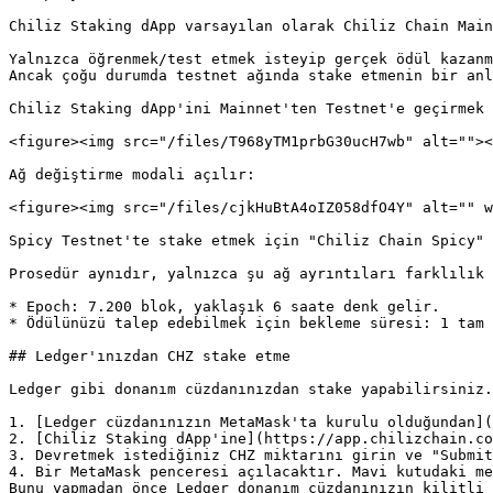
Chiliz Staking dApp varsayılan olarak Chiliz Chain Main
Yalnızca öğrenmek/test etmek isteyip gerçek ödül kazanm
Ancak çoğu durumda testnet ağında stake etmenin bir anl
Chiliz Staking dApp'ini Mainnet'ten Testnet'e geçirmek 
<figure><img src="/files/T968yTM1prbG30ucH7wb" alt=""><
Ağ değiştirme modali açılır:

<figure><img src="/files/cjkHuBtA4oIZ058dfO4Y" alt="" w
Spicy Testnet'te stake etmek için "Chiliz Chain Spicy" 
Prosedür aynıdır, yalnızca şu ağ ayrıntıları farklılık 
* Epoch: 7.200 blok, yaklaşık 6 saate denk gelir.

* Ödülünüzü talep edebilmek için bekleme süresi: 1 tam 
## Ledger'ınızdan CHZ stake etme

Ledger gibi donanım cüzdanınızdan stake yapabilirsiniz.
1. [Ledger cüzdanınızın MetaMask'ta kurulu olduğundan](
2. [Chiliz Staking dApp'ine](https://app.chilizchain.co
3. Devretmek istediğiniz CHZ miktarını girin ve "Submit
4. Bir MetaMask penceresi açılacaktır. Mavi kutudaki me
Bunu yapmadan önce Ledger donanım cüzdanınızın kilitli 