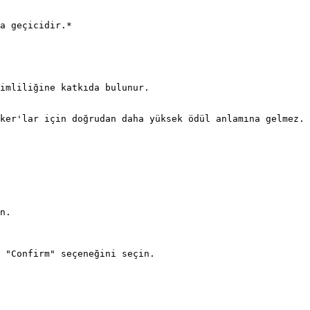
a geçicidir.*

imliliğine katkıda bulunur.

ker'lar için doğrudan daha yüksek ödül anlamına gelmez.

n.

 "Confirm" seçeneğini seçin.
