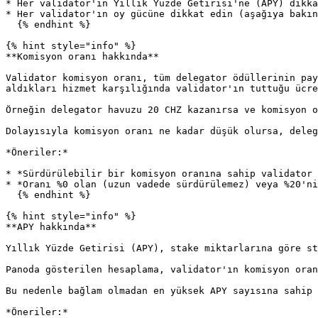
* Her validator'ın Yıllık Yüzde Getirisi'ne (APY) dikka
* Her validator'ın oy gücüne dikkat edin (aşağıya bakın
  {% endhint %}

{% hint style="info" %}

**Komisyon oranı hakkında**

Validator komisyon oranı, tüm delegator ödüllerinin pay
aldıkları hizmet karşılığında validator'ın tuttuğu ücre
Örneğin delegator havuzu 20 CHZ kazanırsa ve komisyon o
Dolayısıyla komisyon oranı ne kadar düşük olursa, deleg
*Öneriler:*

* *Sürdürülebilir bir komisyon oranına sahip validator 
* *Oranı %0 olan (uzun vadede sürdürülemez) veya %20'ni
  {% endhint %}

{% hint style="info" %}

**APY hakkında**

Yıllık Yüzde Getirisi (APY), stake miktarlarına göre st
Panoda gösterilen hesaplama, validator'ın komisyon oran
Bu nedenle bağlam olmadan en yüksek APY sayısına sahip 
*Öneriler:*
