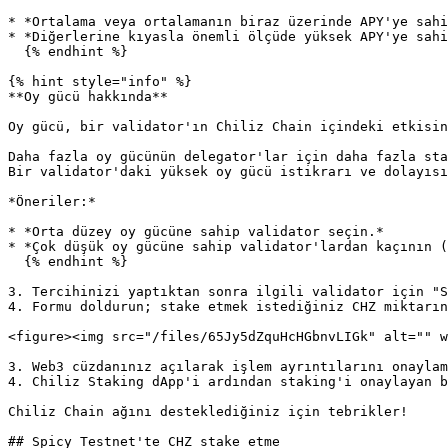
* *Ortalama veya ortalamanın biraz üzerinde APY'ye sahi
* *Diğerlerine kıyasla önemli ölçüde yüksek APY'ye sahi
  {% endhint %}

{% hint style="info" %}

**Oy gücü hakkında**

Oy gücü, bir validator'ın Chiliz Chain içindeki etkisin
Daha fazla oy gücünün delegator'lar için daha fazla sta
Bir validator'daki yüksek oy gücü istikrarı ve dolayısı
*Öneriler:*

* *Orta düzey oy gücüne sahip validator seçin.*

* *Çok düşük oy gücüne sahip validator'lardan kaçının (
  {% endhint %}

3. Tercihinizi yaptıktan sonra ilgili validator için "S
4. Formu doldurun; stake etmek istediğiniz CHZ miktarın
<figure><img src="/files/65Jy5dZquHcHGbnvLIGk" alt="" w
3. Web3 cüzdanınız açılarak işlem ayrıntılarını onaylam
4. Chiliz Staking dApp'i ardından staking'i onaylayan b
Chiliz Chain ağını desteklediğiniz için tebrikler!

## Spicy Testnet'te CHZ stake etme
