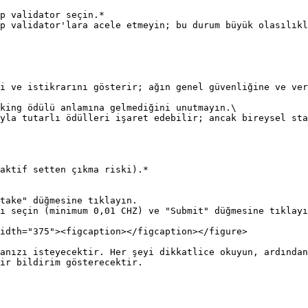
p validator seçin.*

p validator'lara acele etmeyin; bu durum büyük olasılıkl
i ve istikrarını gösterir; ağın genel güvenliğine ve ver
king ödülü anlamına gelmediğini unutmayın.\

yla tutarlı ödülleri işaret edebilir; ancak bireysel sta
aktif setten çıkma riski).*

take" düğmesine tıklayın.

ı seçin (minimum 0,01 CHZ) ve "Submit" düğmesine tıklayı
idth="375"><figcaption></figcaption></figure>

anızı isteyecektir. Her şeyi dikkatlice okuyun, ardından
ir bildirim gösterecektir.
