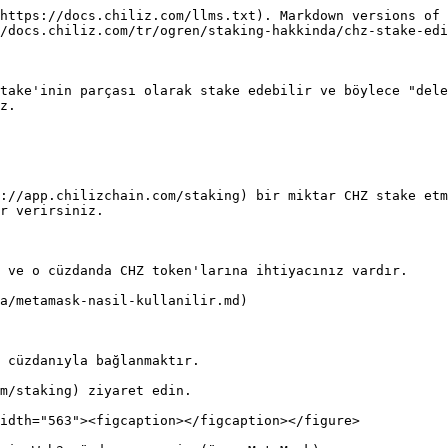
https://docs.chiliz.com/llms.txt). Markdown versions of 
/docs.chiliz.com/tr/ogren/staking-hakkinda/chz-stake-edi
take'inin parçası olarak stake edebilir ve böylece "dele
z.

://app.chilizchain.com/staking) bir miktar CHZ stake etm
r verirsiniz.

 ve o cüzdanda CHZ token'larına ihtiyacınız vardır.

a/metamask-nasil-kullanilir.md)

 cüzdanıyla bağlanmaktır.

m/staking) ziyaret edin.

idth="563"><figcaption></figcaption></figure>
