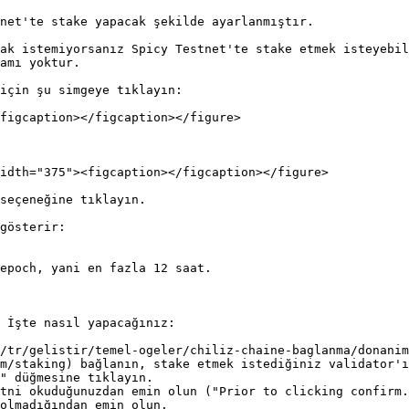
net'te stake yapacak şekilde ayarlanmıştır.

ak istemiyorsanız Spicy Testnet'te stake etmek isteyebil
amı yoktur.

için şu simgeye tıklayın:

figcaption></figcaption></figure>

idth="375"><figcaption></figcaption></figure>

seçeneğine tıklayın.

gösterir:

epoch, yani en fazla 12 saat.

 İşte nasıl yapacağınız:

/tr/gelistir/temel-ogeler/chiliz-chaine-baglanma/donanim
m/staking) bağlanın, stake etmek istediğiniz validator'ı
" düğmesine tıklayın.

tni okuduğunuzdan emin olun ("Prior to clicking confirm.
olmadığından emin olun.
