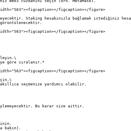
niz Web3 cüzdanını seçin (örn. MetaMask).

idth="563"><figcaption></figcaption></figure>

eyecektir. Staking hesabınızla bağlamak istediğiniz hesa
görüntülenecektir.

idth="563"><figcaption></figcaption></figure>

leyin.\

idth="563"><figcaption></figcaption></figure>

çin.\

ylemeyecektir. Bu karar size aittir.

inin.

a bakın).
