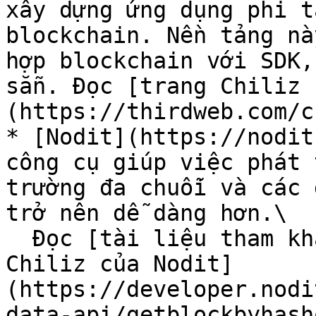
xây dựng ứng dụng phi t
blockchain. Nền tảng nà
hợp blockchain với SDK,
sẵn. Đọc [trang Chiliz 
(https://thirdweb.com/c
* [Nodit](https://nodit
công cụ giúp việc phát 
trường đa chuỗi và các 
trở nên dễ dàng hơn.\

  Đọc [tài liệu tham khảo API dành riêng cho 
Chiliz của Nodit]
(https://developer.nodi
data-api/getblockbyhash