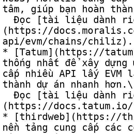
tâm, giúp bạn hoàn thàn
  Đọc [tài liệu dành riêng cho Chiliz của Moralis]
(https://docs.moralis.c
api/evm/chains/chiliz).

* [Tatum](https://tatum
thống nhất để xây dựng 
cấp nhiều API lấy EVM l
thành dự án nhanh hơn.\

  Đọc [tài liệu dành riêng cho Chiliz của Tatum]
(https://docs.tatum.io/
* [thirdweb](https://th
nền tảng cung cấp các c