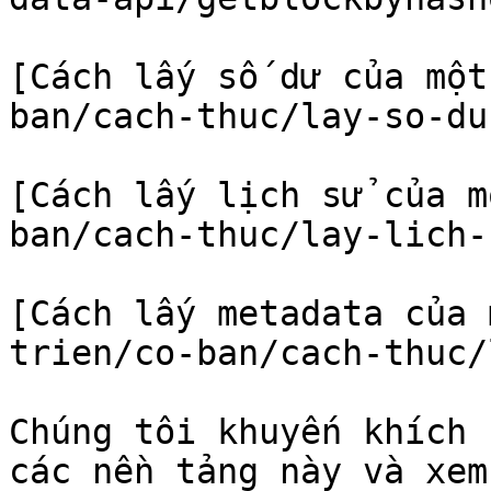
[Cách lấy số dư của một
ban/cach-thuc/lay-so-du
[Cách lấy lịch sử của m
ban/cach-thuc/lay-lich-
[Cách lấy metadata của 
trien/co-ban/cach-thuc/
Chúng tôi khuyến khích 
các nền tảng này và xem