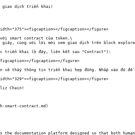
 giao dịch triển khai!

idth="375"><figcaption></figcaption></figure>

với smart contract của token.\

 giây, cùng với lời mời xem giao dịch trên block explore
c triển khai (ở đây, liên kết sau "Contract"):

figcaption></figcaption></figure>

n sẽ thấy thông tin triển khai hợp đồng. Nhấp vào đó để 
idth="329"><figcaption></figcaption></figure>

liz Chain!

h-smart-contract.md)

s the documentation platform designed so that both human