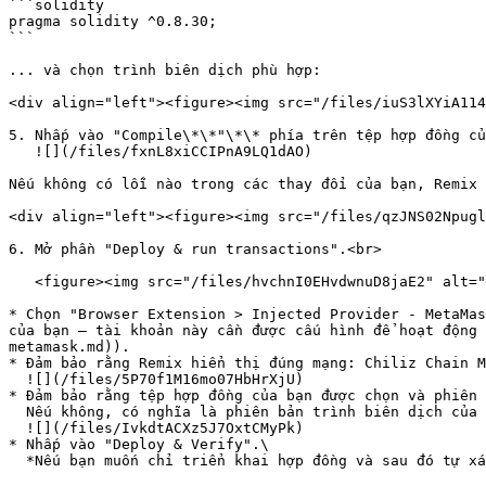
```solidity

pragma solidity ^0.8.30;

```

... và chọn trình biên dịch phù hợp:

<div align="left"><figure><img src="/files/iuS3lXYiA114
5. Nhấp vào "Compile\*\*"\*\* phía trên tệp hợp đồng củ
   ![](/files/fxnL8xiCCIPnA9LQ1dAO)

Nếu không có lỗi nào trong các thay đổi của bạn, Remix 
<div align="left"><figure><img src="/files/qzJNS02Npugl
6. Mở phần "Deploy & run transactions".<br>

   <figure><img src="/files/hvchnI0EHvdwnuD8jaE2" alt=""><figcaption></figcaption></figure>

* Chọn "Browser Extension > Injected Provider - MetaMas
của bạn — tài khoản này cần được cấu hình để hoạt động 
metamask.md)).

* Đảm bảo rằng Remix hiển thị đúng mạng: Chiliz Chain M
  ![](/files/5P70f1M16mo07HbHrXjU)

* Đảm bảo rằng tệp hợp đồng của bạn được chọn và phiên 
  Nếu không, có nghĩa là phiên bản trình biên dịch của bạn chưa được đặt thành v0.8.30 (xem ở trên), hãy quay lại Bước 4.\

  ![](/files/IvkdtACXz5J7OxtCMyPk)

* Nhấp vào "Deploy & Verify".\

  *Nếu bạn muốn chỉ triển khai hợp đồng và sau đó tự xác minh hợp đồng, bạn có thể để Remix triển khai hợp đồng bằng cách bỏ chọn ô "Verify Contract on Explorers".*
