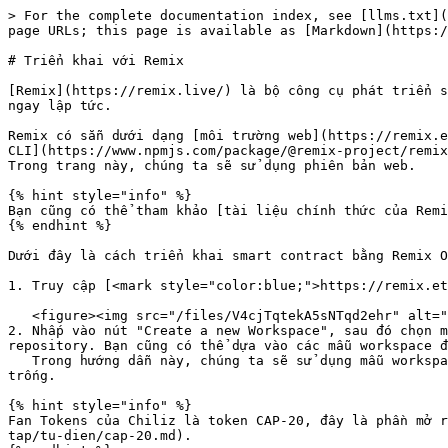
> For the complete documentation index, see [llms.txt](
page URLs; this page is available as [Markdown](https:/
# Triển khai với Remix

[Remix](https://remix.live/) là bộ công cụ phát triển s
ngay lập tức.

Remix có sẵn dưới dạng [môi trường web](https://remix.e
CLI](https://www.npmjs.com/package/@remix-project/remix
Trong trang này, chúng ta sẽ sử dụng phiên bản web.

{% hint style="info" %}

Bạn cũng có thể tham khảo [tài liệu chính thức của Remi
{% endhint %}

Dưới đây là cách triển khai smart contract bằng Remix O
1. Truy cập [<mark style="color:blue;">https://remix.et
   <figure><img src="/files/V4cjTqtekA5sNTqd2ehr" alt=""><figcaption></figcaption></figure>

2. Nhấp vào nút "Create a new Workspace", sau đó chọn m
repository. Bạn cũng có thể dựa vào các mẫu workspace đ
   Trong hướng dẫn này, chúng ta sẽ sử dụng mẫu workspace OpenZeppelin ERC20. Tất nhiên bạn cũng có thể triển khai smart contract của riêng mình bằng một workspace 
trống.

{% hint style="info" %}

Fan Tokens của Chiliz là token CAP-20, đây là phần mở r
tap/tu-dien/cap-20.md).
