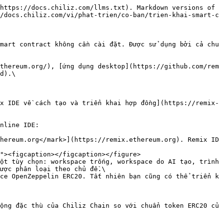
https://docs.chiliz.com/llms.txt). Markdown versions of 
/docs.chiliz.com/vi/phat-trien/co-ban/trien-khai-smart-c
mart contract không cần cài đặt. Được sử dụng bởi cả chu
thereum.org/), [ứng dụng desktop](https://github.com/rem
d).\

x IDE về cách tạo và triển khai hợp đồng](https://remix-
nline IDE:

hereum.org</mark>](https://remix.ethereum.org). Remix ID
ột tùy chọn: workspace trống, workspace do AI tạo, trình
ược phân loại theo chủ đề.\

ộng đặc thù của Chiliz Chain so với chuẩn token ERC20 củ