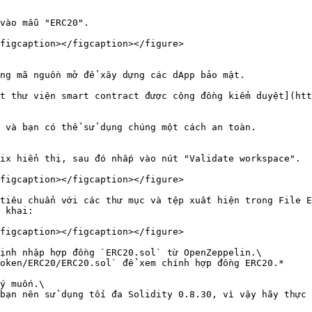
vào mẫu "ERC20".

figcaption></figcaption></figure>

ng mã nguồn mở để xây dựng các dApp bảo mật.

t thư viện smart contract được cộng đồng kiểm duyệt](htt
 và bạn có thể sử dụng chúng một cách an toàn.

ix hiển thị, sau đó nhấp vào nút "Validate workspace".

figcaption></figcaption></figure>

tiêu chuẩn với các thư mục và tệp xuất hiện trong File E
 khai:

figcaption></figcaption></figure>

ịnh nhập hợp đồng `ERC20.sol` từ OpenZeppelin.\

oken/ERC20/ERC20.sol` để xem chính hợp đồng ERC20.*

ý muốn.\

bạn nên sử dụng tối đa Solidity 0.8.30, vì vậy hãy thực 