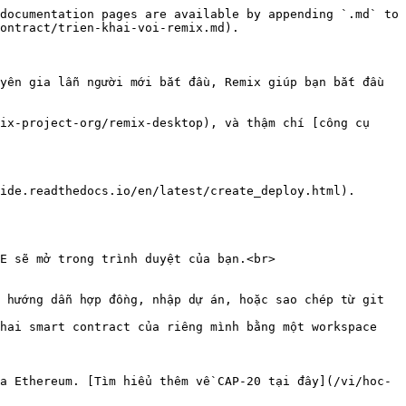
documentation pages are available by appending `.md` to 
ontract/trien-khai-voi-remix.md).

yên gia lẫn người mới bắt đầu, Remix giúp bạn bắt đầu 
ix-project-org/remix-desktop), và thậm chí [công cụ 
ide.readthedocs.io/en/latest/create_deploy.html).

E sẽ mở trong trình duyệt của bạn.<br>

 hướng dẫn hợp đồng, nhập dự án, hoặc sao chép từ git 
a Ethereum. [Tìm hiểu thêm về CAP-20 tại đây](/vi/hoc-