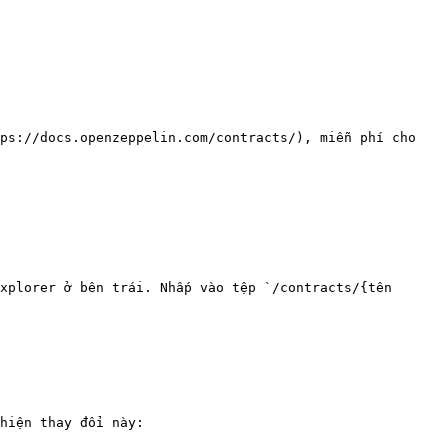
ps://docs.openzeppelin.com/contracts/), miễn phí cho 
xplorer ở bên trái. Nhấp vào tệp `/contracts/{tên 
hiện thay đổi này:
