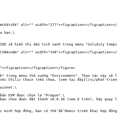
mLK4tzEK" alt="" width="277"><figcaption></figcaption></
a bạn.\

IDE sẽ hiển thị dấu tích xanh trong menu "Solidity Compi
CSBAsnQm" alt="" width="338"><figcaption></figcaption></
k" trong menu thả xuống "Environment". Thao tác này sẽ l
với Chiliz Chain (nếu chưa, [xem tại đây](/vi/phat-trien
ainnet.\

bản EVM được chọn là "Prague".\
