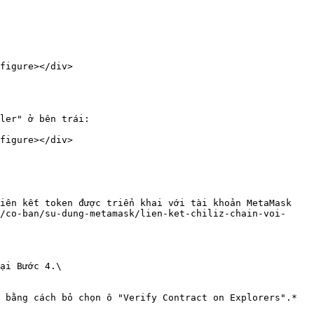
figure></div>

ler" ở bên trái:

figure></div>

iên kết token được triển khai với tài khoản MetaMask 
/co-ban/su-dung-metamask/lien-ket-chiliz-chain-voi-