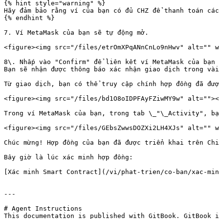
{% hint style="warning" %}

Hãy đảm bảo rằng ví của bạn có đủ CHZ để thanh toán các
{% endhint %}

7. Ví MetaMask của bạn sẽ tự động mở.

<figure><img src="/files/etrOmXPqANnCnLo9nHwv" alt="" w
8\. Nhấp vào "Confirm" để liên kết ví MetaMask của bạn 
Bạn sẽ nhận được thông báo xác nhận giao dịch trong vài
Từ giao dịch, bạn có thể truy cập chính hợp đồng đã đượ
<figure><img src="/files/bd1O8oIDPFAyFZiwMY9w" alt=""><
Trong ví MetaMask của bạn, trong tab \_"\_Activity", bạ
<figure><img src="/files/GEbsZwwsDOZXi2LH4XJs" alt="" w
Chúc mừng! Hợp đồng của bạn đã được triển khai trên Chi
Bây giờ là lúc xác minh hợp đồng:

[Xác minh Smart Contract](/vi/phat-trien/co-ban/xac-min
---

# Agent Instructions

This documentation is published with GitBook. GitBook i