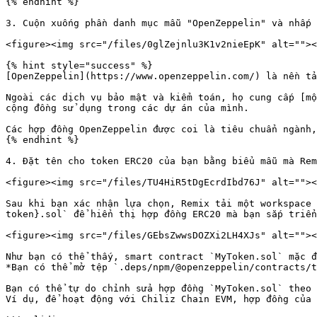
{% endhint %}

3. Cuộn xuống phần danh mục mẫu "OpenZeppelin" và nhấp 
<figure><img src="/files/0glZejnlu3K1v2nieEpK" alt=""><
{% hint style="success" %}

[OpenZeppelin](https://www.openzeppelin.com/) là nền tả
Ngoài các dịch vụ bảo mật và kiểm toán, họ cung cấp [mộ
cộng đồng sử dụng trong các dự án của mình.

Các hợp đồng OpenZeppelin được coi là tiêu chuẩn ngành,
{% endhint %}

4. Đặt tên cho token ERC20 của bạn bằng biểu mẫu mà Rem
<figure><img src="/files/TU4HiR5tDgEcrdIbd76J" alt=""><
Sau khi bạn xác nhận lựa chọn, Remix tải một workspace 
token}.sol` để hiển thị hợp đồng ERC20 mà bạn sắp triển
<figure><img src="/files/GEbsZwwsDOZXi2LH4XJs" alt=""><
Như bạn có thể thấy, smart contract `MyToken.sol` mặc đ
*Bạn có thể mở tệp `.deps/npm/@openzeppelin/contracts/t
Bạn có thể tự do chỉnh sửa hợp đồng `MyToken.sol` theo 
Ví dụ, để hoạt động với Chiliz Chain EVM, hợp đồng của 