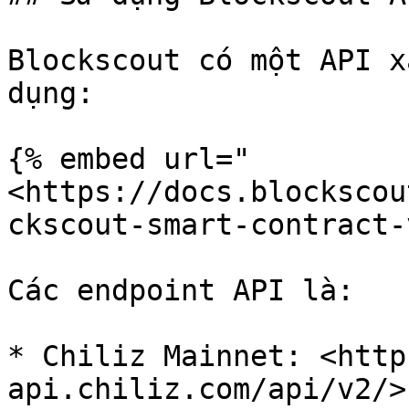
Blockscout có một API x
dụng:

{% embed url="
<https://docs.blockscou
ckscout-smart-contract-
Các endpoint API là:

* Chiliz Mainnet: <http
api.chiliz.com/api/v2/>
