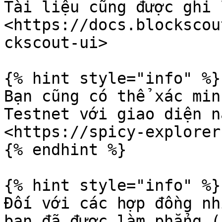
Tài liệu cũng được ghi 
<https://docs.blockscou
ckscout-ui>

{% hint style="info" %}

Bạn cũng có thể xác min
Testnet với giao diện nà
<https://spicy-explorer
{% endhint %}

{% hint style="info" %}

Đối với các hợp đồng nh
bạn đã được làm phẳng (