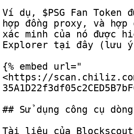
Ví dụ, $PSG Fan Token đ
hợp đồng proxy, và hợp 
xác minh của nó được hi
Explorer tại đây (lưu ý
{% embed url="
<https://scan.chiliz.co
35A1D22f3df05c2CED5B7bF
## Sử dụng công cụ dòng
Tài liệu của Blockscout