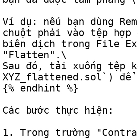
Ví dụ: nếu bạn dùng Rem
chuột phải vào tệp hợp 
biên dịch trong File Ex
"Flatten".\

Sau đó, tải xuống tệp k
XYZ_flattened.sol`) để 
{% endhint %}

Các bước thực hiện:

1. Trong trường "Contra