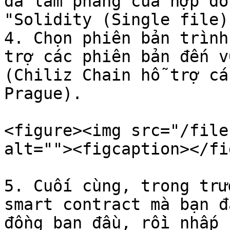
đã làm phẳng của hợp đồ
"Solidity (Single file)"
4. Chọn phiên bản trình
trợ các phiên bản đến v
(Chiliz Chain hỗ trợ cá
Prague).

<figure><img src="/file
alt=""><figcaption></fi
5. Cuối cùng, trong trư
smart contract mà bạn đ
đồng ban đầu, rồi nhấp 