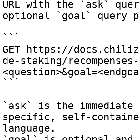
URL with the `ask` quer
optional `goal` query p
```

GET https://docs.chiliz
de-staking/recompenses-
<question>&goal=<endgoal
```

`ask` is the immediate 
specific, self-containe
language.

`goal` is optional and 