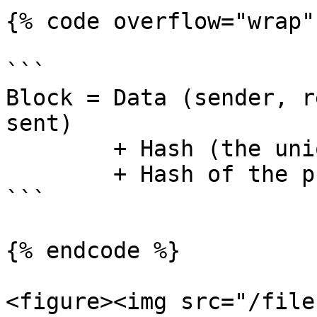
{% code overflow="wrap" 
```

Block = Data (sender, r
sent) 

        + Hash (the unique signature) 

        + Hash of the previous block 

```

{% endcode %}

<figure><img src="/file