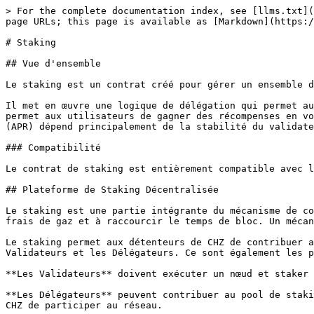
> For the complete documentation index, see [llms.txt](
page URLs; this page is available as [Markdown](https:/
# Staking

## Vue d'ensemble

Le staking est un contrat créé pour gérer un ensemble d
Il met en œuvre une logique de délégation qui permet au
permet aux utilisateurs de gagner des récompenses en vo
(APR) dépend principalement de la stabilité du validate
### Compatibilité

Le contrat de staking est entièrement compatible avec l
## Plateforme de Staking Décentralisée

Le staking est une partie intégrante du mécanisme de co
frais de gaz et à raccourcir le temps de bloc. Un mécan
Le staking permet aux détenteurs de CHZ de contribuer a
Validateurs et les Délégateurs. Ce sont également les p
**Les Validateurs** doivent exécuter un nœud et staker 
**Les Délégateurs** peuvent contribuer au pool de staki
CHZ de participer au réseau.
